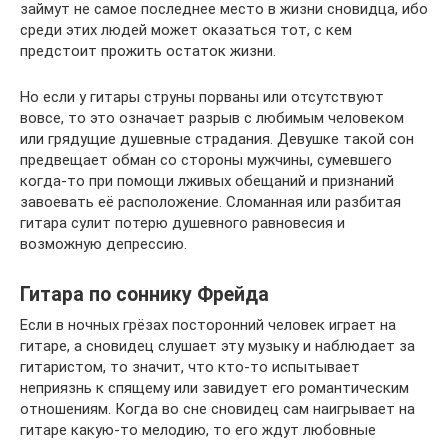
займут не самое последнее место в жизни сновидца, ибо
среди этих людей может оказаться тот, с кем
предстоит прожить остаток жизни.
Но если у гитары струны порваны или отсутствуют
вовсе, то это означает разрыв с любимым человеком
или грядущие душевные страдания. Девушке такой сон
предвещает обман со стороны мужчины, сумевшего
когда-то при помощи лживых обещаний и признаний
завоевать её расположение. Сломанная или разбитая
гитара сулит потерю душевного равновесия и
возможную депрессию.
Гитара по соннику Фрейда
Если в ночных грёзах посторонний человек играет на
гитаре, а сновидец слушает эту музыку и наблюдает за
гитаристом, то значит, что кто-то испытывает
неприязнь к спящему или завидует его романтическим
отношениям. Когда во сне сновидец сам наигрывает на
гитаре какую-то мелодию, то его ждут любовные