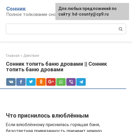
Перейти
Сонник
Для любых предложений по
к
Полное толкование снов
сайту: hd-county@cp9.ru
контенту
Поиск:
Главная
»
Действия
Сонник топить баню дровами || Сонник
топить баню дровами
Что приснилось влюблённым
Если влюблённому приснилась горящая баня,
безответная привязанность причинит немало