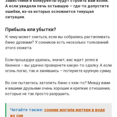
Завистники и конкуренты будут строить вам козни.
А если увидели печь остывшую – где-то допустите
ошибки, из-за которых осложнится текущая
ситуация.
Прибыль или убытки?
К чему может сниться, если вы собрались растапливать
баню дровами? У сонников есть несколько толкований
этого сюжета.
Если процедура удалась, значит, вас ждет успех в
бизнесе – вы удачно провернете какую-то сделку. А если
огонь погас, так и занявшись – потеряете крупную сумму.
Во сне пытаетесь затопить баню с кем-то? Между вами
и вашими друзьями очень хорошие и крепкие отношения,
которые не так просто разрушить.
Читайте также:
сонник могила матери в воде
во сне