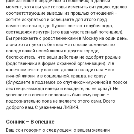
(или затишье в сердечных отношениях) в данный
момент, хотя вы уже готовы изменить ситуацию, сделав
соответствующие выводы из прошлых отношений –
хотите искупаться и освещаете для этого пруд
самостоятельно, где бурлит светло-голубая вода,
светящаяся изнутри (это ваш чувственный потенциал).
Вы приезжаете с родственниками в Москву на один день,
а они хотят уехать без вас – это ваши сомнения по
поводу вашей новой жизни в другом городе,
беспокоитесь, что ваши действия не одобрят родные
(родственники в форме охранной организации). И в
конечном счёте у вас всё должно наладиться – и в
личной жизни, и в социальной, правда, не сразу
(блуждаете в подземке со спутником-мужчиной в поиске
лестницы-выхода наверх и находите, но не сразу). Не
успеваете в спешке позвонить бывшему парню –
подсознательно пока не желаете этого сами. Всего
доброго вам, С уважением ЛИВИЯ.
Сонник – В спешке
Ваш сон говорит о следующем: о вашем желании