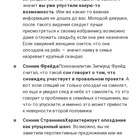
значит
вы уже упустили какую-то
возможность
. Или же какая-то важная
информация не дошла до вас. Молодой девушке,
после такого видения следует лучше
присмотреться к своему избраннику, возможно
даже отложить свадьбу, если она уже назначена.
Если замужней женщине снится, что она
опоздала на рейс — значит наяву в семье
назревает крупный скандал.
Сонник Фрейда
Психоаналитик Зигмунд Фрейд
считал, что такой
сон говорит о том, что
сновидец участвует в провальном проекте
. А
вот если спящий не только опоздал на самолет,
но еще и увидел след в небе от самолета, то это
говорит о проблемах в семейных отношениях, вы
что-то упускаете, и именно это может привести
к неверности второй половинки.
Сонник Странника
Характеризует опоздание
как упущенный шанс
. Возможно, вы не
заметили перспективные предложения или же