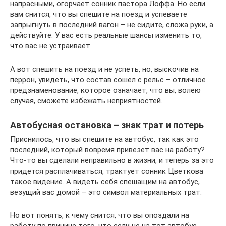
напрасными, огорчает сонник пастора Лоффа. Но если
вам снится, что вы спешите на поезд и успеваете
запрыгнуть в последний вагон – не сидите, сложа руки, а
действуйте. У вас есть реальные шансы изменить то,
что вас не устраивает.
А вот спешить на поезд и не успеть, но, выскочив на
перрон, увидеть, что состав сошел с рельс – отличное
предзнаменование, которое означает, что вы, волею
случая, сможете избежать неприятностей.
Автобусная остановка – знак трат и потерь
Приснилось, что вы спешите на автобус, так как это
последний, который вовремя привезет вас на работу?
Что-то вы сделали неправильно в жизни, и теперь за это
придется расплачиваться, трактует сонник Цветкова
такое видение. А видеть себя спешащим на автобус,
везущий вас домой – это символ материальных трат.
Но вот понять, к чему снится, что вы опоздали на
работу по причине того, что сели не на тот автобус