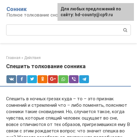
Перейти
Сонник
Для любых предложений по
к
Полное толкование снов
сайту: hd-county@cp9.ru
контенту
Поиск:
Главная
»
Действия
Спешить толкование сонника
Спешить в ночных грезах куда – то – это признак
сомнений и стремлений что – либо поменять, поясняют
сонники такие сновидения. Но, случается такое, когда
чувства, которые спящий человек ощущает во сне,
вовсе отличаются от тех образов, пригрезившихся ему. В
связи с этим рождается вопрос: что значит спешка во