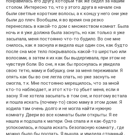
понравилась его другу, который так же сидел за нашим
столом. Интересно то, что у этого друга в начале сна
были светлые короткие волосы, а к концу у него они уже
были до плеч. Вообщем, я во время сна резко
перенеслась в какой-то дом с множеством комнат. Была
ночь и я уже должна была заснуть, но как только я уже
засыпала, меня постоянно что-то будило. Во сне мне
снилось, как я заснула и видела еще один сон, как будто
после сна мое тело покрывалось какой-то шерстью или
волосами, а затем я их как бы выдергивала, при этом не
чувствуя боли. Во сне, я как бы проснулась и увидела
свою тетю, маму и бабушку, они за меня переживали. Я
опять как бы во сне легла спать, но уже заснуть не
смогла, т.к. Мне постоянно мерещилось, что за мной
кто-то наблюдает, и этот кто-то убьет меня, если я
засну. Я не хотела засыпать в том сне, и поэтому встала
и пошла искать (почему-то) свою маму в этом доме. Я
ходила там очень долго и не могла найти нужную
комнату. Двери во все комнаты были открыты. Я ее
нашла и подошла к матери. Она спала и я как-будто
успокоилась, и пошла искать безопасную комнату , где
можно было бы поспать. Я вышла, и увидела странный ,