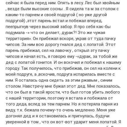
сейчас я была перед ним. Опять в лесу. Лес был хвойным
, везде были высокие сосны . Я сидела та м за столом с
каким-то парнем и своей подругой ( но уже другой
подругой) ,этот парень встал и побежал вперед,
пеепрыгнув через высокий забор. Я про себя как-бы
подумала -» что он делает, дурак?! Это же чужая
территория». Он прибежал вскоре, украв от туда пачку
чипсов. За ним всю дорогу гнался дед с лопатой. Этот
парень прибежал, сел на лавочку , открыл эту пачку
чипсов и начал есть, я говорю ему -«дурак, за тобой же
дед с лопатой гонится. И он вскочил и побежал к нашему
городу. Так получилось, что прибежав, он сел на колени к
моей подруге, а ,вскочив, подруга испарилась вместе с
ним. Я осталась одна сидеть за этим ржавым , синим
столом. Навстречу мне бужал этот дед. Мне показалось,
что он был в такой ярости, что был готов убить любого
с нашей территории, поэтому я встала и побежала от
того деда, вслед за тем парнем. Но я потеряла парня из
виду, т.к. бежала почему-то очень медленно. Меня уже
догонял дед и я остановилась и пригнулась, будучи
уверенной в том , что он вот-вот ударит меня лопатой. Я