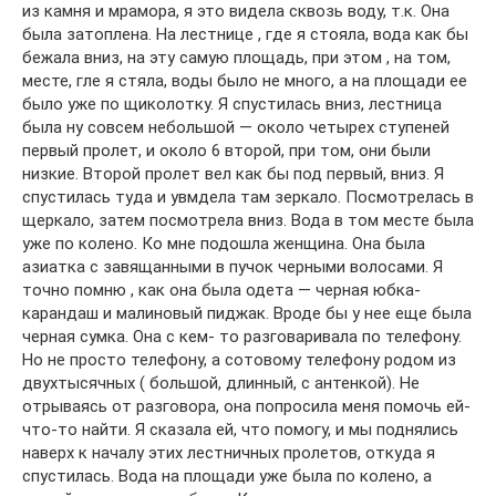
из камня и мрамора, я это видела сквозь воду, т.к. Она
была затоплена. На лестнице , где я стояла, вода как бы
бежала вниз, на эту самую площадь, при этом , на том,
месте, гле я стяла, воды было не много, а на площади ее
было уже по щиколотку. Я спустилась вниз, лестница
была ну совсем небольшой — около четырех ступеней
первый пролет, и около 6 второй, при том, они были
низкие. Второй пролет вел как бы под первый, вниз. Я
спустилась туда и увмдела там зеркало. Посмотрелась в
щеркало, затем посмотрела вниз. Вода в том месте была
уже по колено. Ко мне подошла женщина. Она была
азиатка с завящанными в пучок черными волосами. Я
точно помню , как она была одета — черная юбка-
карандаш и малиновый пиджак. Вроде бы у нее еще была
черная сумка. Она с кем- то разговаривала по телефону.
Но не просто телефону, а сотовому телефону родом из
двухтысячных ( большой, длинный, с антенкой). Не
отрываясь от разговора, она попросила меня помочь ей-
что-то найти. Я сказала ей, что помогу, и мы поднялись
наверх к началу этих лестничных пролетов, откуда я
спустилась. Вода на площади уже была по колено, а