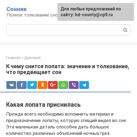
Перейти
Сонник
Для любых предложений по
к
Полное толкование снов
сайту: hd-county@cp9.ru
контенту
Поиск:
Главная
»
Действия
К чему снится лопата: значение и толкование,
что предвещает сон
Какая лопата приснилась
Прежде всего необходимо вспомнить материал и
предназначение лопаты, которую спящий видел во сне.
Эта маленькая деталь способна дать большое
количество различных объяснений ночных грез.