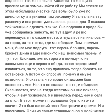
людей все так же не было. Кажется, та женщина,
просила меня помочь найти ей ее работу. Мы стояли на
этом небольшом участке, где волы было уже по
щиколотку и я увидела там раковину. Я залезла на эту
раковину и она резко уменьшилась раза в два. Я сказала
той женщине сделать так же. Она подошла и вроде бы
уже собиралась залезть, но тут вдруг я резко
переношусь в то самое место, откуда все начиналось —
за город, за тот стол, где мы обедали. Там , помимо
меня, была мое подруга , тот парень блондин, парень-
брюнет Дима и Еще какой-то наш знакомый парень. И
тут тот блондин, имя которого я почему-то не
запомнила еще с первого обеда, начал передо мной
извиняться, за то, что ему пришлось тогда бросить на
остановке. А потом он спросил , почему я ему не
позвонила . Я сказала, что вроде он должен был
позвонить мне. На что он сказал -«нет» , и обиделся.
Оказывается, что на тогда жестами он мне показал,
чтобы я ему позвонила. Я извинилась перед ним и села
за стол. В этот момент я услышала, будто кто-то
плачет. Это был женский плач. Все громче и громче. И я
проснулась. Один из самых странных снов в моей жизни.