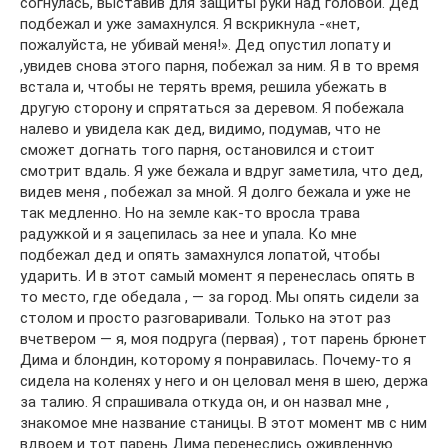
согнулась, выставив для защиты руки над головой. Дед
подбежал и уже замахнулся. Я вскрикнула -«нет,
пожалуйста, не убивай меня!». Дед опустил лопату и
,увидев снова этого парня, побежал за ним. Я в то время
встала и, чтобы не терять время, решила убежать в
другую сторону и спрятаться за деревом. Я побежала
налево и увидела как дед, видимо, подумав, что не
сможет догнать того парня, остановился и стоит
смотрит вдаль. Я уже бежала и вдруг заметила, что дед,
видев меня , побежал за мной. Я долго бежала и уже не
так медленно. Но на земле как-то вросла трава
радужкой и я зацепилась за нее и упала. Ко мне
подбежал дед и опять замахнулся лопатой, чтобы
ударить. И в этот самый момент я перенеслась опять в
то место, где обедала , — за город. Мы опять сидели за
столом и просто разговаривали. Только на этот раз
вчетвером — я, моя подруга (первая) , тот парень брюнет
Дима и блондин, которому я понравилась. Почему-то я
сидела на коленях у него и он целовал меня в шею, держа
за талию. Я спрашивала откуда он, и он назвал мне ,
знакомое мне название станицы. В этот момент мв с ним
вдвоем и тот парень Дима перенеслись оживленную