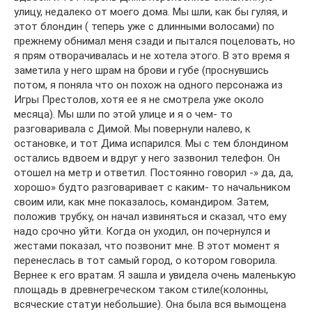
улицу, недалеко от моего дома. Мы шли, как бы гуляя, и
этот блондин ( теперь уже с длинными волосами) по
прежнему обнимал меня сзади и пытался поцеловать, но
я прям отворачивалась и не хотела этого. В это время я
заметила у него шрам на брови и губе (проснувшись
потом, я поняла что он похож на одного персонажа из
Игры Престолов, хотя ее я не смотрела уже около
месяца). Мы шли по этой улице и я о чем- то
разговаривала с Димой. Мы повернули налево, к
остановке, и тот Дима испарился. Мы с тем блондином
остались вдвоем и вдруг у него зазвонил телефон. Он
отошел на метр и ответил. Постоянно говорил -» да, да,
хорошо» будто разговаривает с каким- то начальником
своим или, как мне показалось, командиром. Затем,
положив трубку, он начал извиняться и сказал, что ему
надо срочно уйти. Когда он уходил, он почернулся и
жестами показал, что позвонит мне. В этот момент я
перенеслась в тот самый город, о котором говорила.
Вернее к его вратам. Я зашла и увидела очень маленькую
площадь в древнегреческом таком стиле(колонны,
всяческие статуи небольшие). Она была вся вымощена