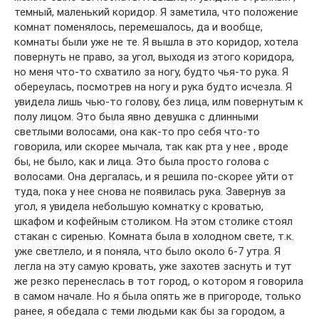
темный, маленький коридор. Я заметила, что положение
комнат поменялось, перемешалось, да и вообще,
комнаты были уже не те. Я вышла в это коридор, хотела
повернуть не право, за угол, выходя из этого коридора,
но меня что-то схватило за ногу, будто чья-то рука. Я
обереулась, посмотрев на ногу и рука будто исчезла. Я
увидела лишь чью-то голову, без лица, илм повернутым к
полу лицом. Это была явно девушка с длинными
светлыми волосами, она как-то про себя что-то
говорила, или скорее мычала, так как рта у нее , вроде
бы, не было, как и лица. Это была просто голова с
волосами. Она дергалась, и я решила по-скорее уйти от
туда, пока у нее снова не появилась рука. Завернув за
угол, я увидела небольшую комнатку с кроватью,
шкафом и кофейным столиком. На этом столике стоял
стакан с сиренью. Комната была в холодном свете, т.к.
уже светлело, и я поняла, что было около 6-7 утра. Я
легла на эту самую кровать, уже захотев заснуть и тут
же резко перенеслась в тот город, о котором я говорила
в самом начале. Но я была опять же в пригороде, только
ранее, я обедала с теми людьми как бы за городом, а