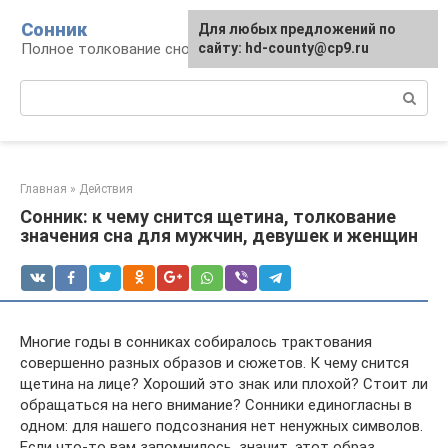
Перейти
Сонник
Для любых предложений по
к
Полное толкование снов
сайту: hd-county@cp9.ru
контенту
Поиск:
Главная
»
Действия
Сонник: к чему снится щетина, толкование
значения сна для мужчин, девушек и женщин
Многие годы в сонниках собиралось трактования
совершенно разных образов и сюжетов. К чему снится
щетина на лице? Хороший это знак или плохой? Стоит ли
обращаться на него внимание? Сонники единогласны в
одном: для нашего подсознания нет ненужных символов.
Если что-то вам запомнилось, значит, этот образ