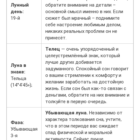
Лунный
обратите внимание на детали –
день:
основной смысл именно в них. Если
19-й
сюжет был мрачный – поднимите
себе настроение любимым делом,
никаких реальных проблем он не
принесёт.
Телец
— очень упорядоченный и
целеустремлённый знак, который
лучше других добивается
Луна в
задуманного. Спокойный сон говорит
знаке:
о вашем стремлении к комфорту и
Тельца
желании заработать на достойную
(14°4’45»);
жизнь. Если сон был как-то связан с
деньгами, обратите на них внимание и
толкуйте в первую очередь.
Убывающая луна.
Независимо от
характера толкования сна, учтите,
Фаза:
что в этом периоде вас ожидает
Убывающая
спад физической и моральной
3-я
активности. Сейчас лучше