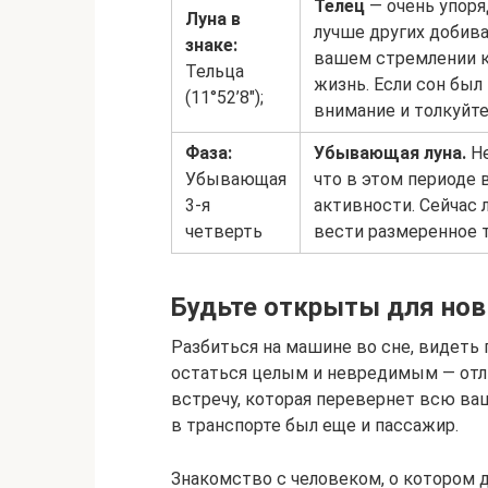
Телец
— очень упоря
Луна в
лучше других добива
знаке:
вашем стремлении к
Тельца
жизнь. Если сон был 
(11°52’8″);
внимание и толкуйте
Фаза:
Убывающая луна.
Не
Убывающая
что в этом периоде 
3-я
активности. Сейчас 
четверть
вести размеренное 
Будьте открыты для нов
Разбиться на машине во сне, видеть
остаться целым и невредимым — отл
встречу, которая перевернет всю ваш
в транспорте был еще и пассажир.
Знакомство с человеком, о котором 