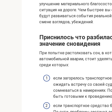
улучшение материального благосостоя
ситуация на дороге. Чем быстрее вы 
будут развиваться события реальной
смене взглядов, убеждений.
Приснилось что разбила
значение сновидения
При попытке растолковать сон, в ко
автомобильной аварии, стоит уделят
среди которых:
если загорелось транспортно
ожидать встречу со своей су
сомневаться в намерениях. П
быть готовыми к проведению
если транспортное средство б
По сути, проблемы застанут вр