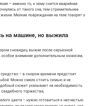
ния — именно то, к чему снится аварийная
очнулись от такого сна, тем стремительнее
 жизни. Мелкие повреждения на теле говорят о
сь на машине, но выжила
тором сновидец выжил после серьезной
ь особое внимание дополнительным нюансам,
е средство – в скором времени предстоит
дьбой. Можно смело стоить семью и не
одобный сюжет указывает на необходимость
 свадебного торжества;
елого цвета – нужно готовиться к несчастью.
асплох, из-за чего часто многие не знают, что