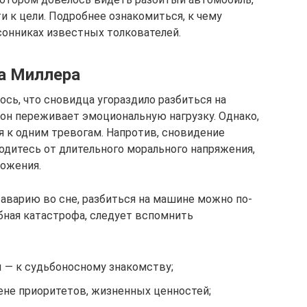
и к цели. Подробнее ознакомиться, к чему
сонниках известных толкователей.
а Миллера
сь, что сновидца угораздило разбиться на
 он переживает эмоциональную нагрузку. Однако,
я к одним тревогам. Напротив, сновидение
одитесь от длительного морального напряжения,
ложения.
аварию во сне, разбиться на машине можно по-
обная катастрофа, следует вспомнить
ы — к судьбоносному знакомству;
ене приоритетов, жизненных ценностей;