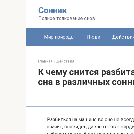
Перейти
Сонник
к
контенту
Полное толкование снов
Мир природы
Люди
Действи
Главная
»
Действия
К чему снится разбит
сна в различных сонн
Разбиться на машине во сне не всегд
значит, сновидец давно готов к кар
рабочем месте. А вот сновидение, в