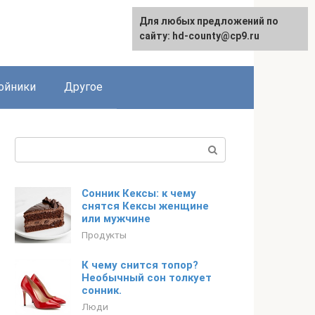
Для любых предложений по
сайту: hd-county@cp9.ru
ойники
Другое
Поиск:
Сонник Кексы: к чему
снятся Кексы женщине
или мужчине
Продукты
К чему снится топор?
Необычный сон толкует
сонник.
Люди