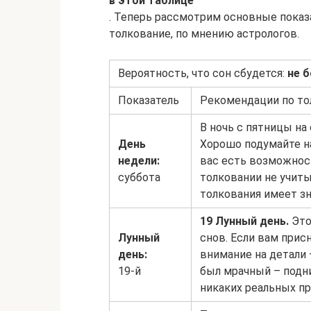
в этой таблице
. Теперь рассмотрим основные показ
толкование, по мнению астрологов.
Вероятность, что сон сбудется:
не 
Показатель
Рекомендации по т
В ночь с пятницы на
День
Хорошо подумайте на
недели:
вас есть возможност
суббота
толковании не учит
толкования имеет зн
19 Лунный день.
Это
Лунный
снов. Если вам прис
день:
внимание на детали 
19-й
был мрачный – подн
никаких реальных пр