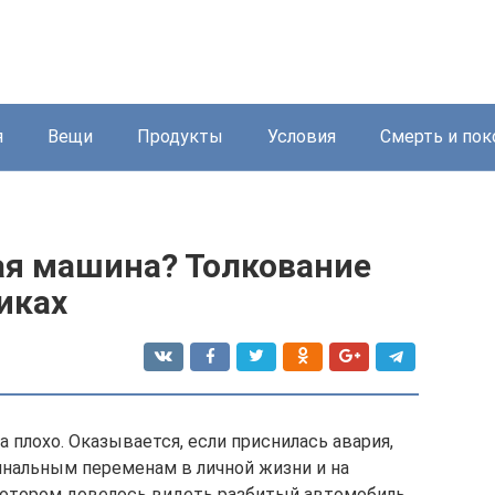
я
Вещи
Продукты
Условия
Смерть и пок
ая машина? Толкование
иках
а плохо. Оказывается, если приснилась авария,
динальным переменам в личной жизни и на
 котором довелось видеть разбитый автомобиль,