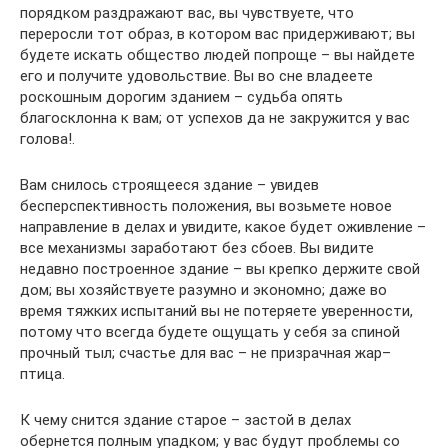
порядком раздражают вас, вы чувствуете, что
переросли тот образ, в котором вас придерживают; вы
будете искать общество людей попроще – вы найдете
его и получите удовольствие. Вы во сне владеете
роскошным дорогим зданием – судьба опять
благосклонна к вам; от успехов да не закружится у вас
голова!.
Вам снилось строящееся здание – увидев
бесперспективность положения, вы возьмете новое
направление в делах и увидите, какое будет оживление –
все механизмы заработают без сбоев. Вы видите
недавно построенное здание – вы крепко держите свой
дом; вы хозяйствуете разумно и экономно; даже во
время тяжких испытаний вы не потеряете уверенности,
потому что всегда будете ощущать у себя за спиной
прочный тыл; счастье для вас – не призрачная жар–
птица.
К чему снится здание старое – застой в делах
обернется полным упадком; у вас будут проблемы со