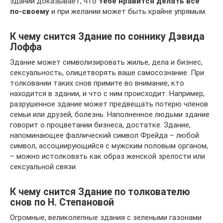
здании доказывает, что
тебе нравится делать все
по-своему
и при желании может быть крайне упрямым.
К чему снится Здание по соннику Дэвида
Лоффа
Здание может символизировать жилье, дела и бизнес,
сексуальность, олицетворять ваше самосознание. При
толковании таких снов примите во внимание, кто
находится в здании, и что с ним происходит. Например,
разрушенное здание может предвещать потерю членов
семьи или друзей, болезнь. Наполненное людьми здание
говорит о процветании бизнеса, достатке. Здание,
напоминающее фаллический символ Фрейда – любой
символ, ассоциирующийся с мужским половым органом,
– можно истолковать как образ женской зрелости или
сексуальной связи.
К чему снится Здание по толкователю
снов по Н. Степановой
Огромные, великолепные здания с зелеными газонами