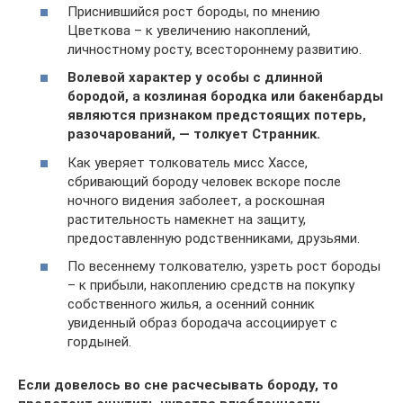
Приснившийся рост бороды, по мнению
Цветкова – к увеличению накоплений,
личностному росту, всестороннему развитию.
Волевой характер у особы с длинной
бородой, а козлиная бородка или бакенбарды
являются признаком предстоящих потерь,
разочарований, — толкует Странник.
Как уверяет толкователь мисс Хассе,
сбривающий бороду человек вскоре после
ночного видения заболеет, а роскошная
растительность намекнет на защиту,
предоставленную родственниками, друзьями.
По весеннему толкователю, узреть рост бороды
– к прибыли, накоплению средств на покупку
собственного жилья, а осенний сонник
увиденный образ бородача ассоциирует с
гордыней.
Если довелось во сне расчесывать бороду, то