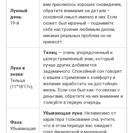
вам приснилось хорошее сновидение,
Лунный
обратите внимание на детали –
день:
основной смысл именно в них. Если
19-й
сюжет был мрачный – поднимите
себе настроение любимым делом,
никаких реальных проблем он не
принесёт.
Телец
— очень упорядоченный и
целеустремлённый знак, который
лучше других добивается
Луна в
задуманного. Спокойный сон говорит
знаке:
о вашем стремлении к комфорту и
Тельца
желании заработать на достойную
(11°18’17»);
жизнь. Если сон был как-то связан с
деньгами, обратите на них внимание и
толкуйте в первую очередь.
Убывающая луна.
Независимо от
характера толкования сна, учтите,
Фаза:
что в этом периоде вас ожидает
Убывающая
спад физической и моральной