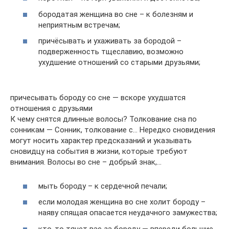
бородатая женщина во сне – к болезням и
неприятным встречам;
причёсывать и ухаживать за бородой –
подверженность тщеславию, возможно
ухудшение отношений со старыми друзьями;
причесывать бороду со сне — вскоре ухудшатся
отношения с друзьями
К чему снятся длинные волосы? Толкование сна по
сонникам — Сонник, толкование с… Нередко сновидения
могут носить характер предсказаний и указывать
сновидцу на события в жизни, которые требуют
внимания. Волосы во сне – добрый знак,…
мыть бороду – к сердечной печали;
если молодая женщина во сне холит бороду –
наяву спящая опасается неудачного замужества;
кто-то тянет вас за бороду — впереди большие