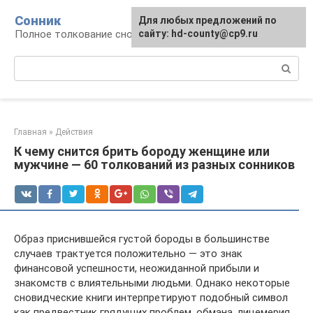
Перейти
Сонник
Для любых предложений по
к
Полное толкование снов
сайту: hd-county@cp9.ru
контенту
Поиск:
Главная
»
Действия
К чему снится брить бороду женщине или
мужчине — 60 толкований из разных сонников
Образ приснившейся густой бороды в большинстве
случаев трактуется положительно — это знак
финансовой успешности, неожиданной прибыли и
знакомств с влиятельными людьми. Однако некоторые
сновидческие книги интерпретируют подобный символ
как предвестник грядущих проблем, обмана, лицемерия,