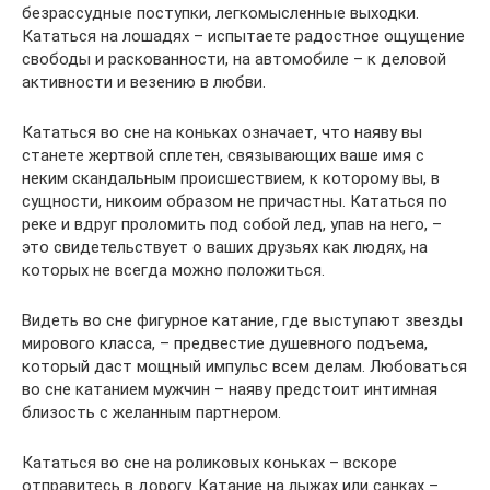
безрассудные поступки, легкомысленные выходки.
Кататься на лошадях – испытаете радостное ощущение
свободы и раскованности, на автомобиле – к деловой
активности и везению в любви.
Кататься во сне на коньках означает, что наяву вы
станете жертвой сплетен, связывающих ваше имя с
неким скандальным происшествием, к которому вы, в
сущности, никоим образом не причастны. Кататься по
реке и вдруг проломить под собой лед, упав на него, –
это свидетельствует о ваших друзьях как людях, на
которых не всегда можно положиться.
Видеть во сне фигурное катание, где выступают звезды
мирового класса, – предвестие душевного подъема,
который даст мощный импульс всем делам. Любоваться
во сне катанием мужчин – наяву предстоит интимная
близость с желанным партнером.
Кататься во сне на роликовых коньках – вскоре
отправитесь в дорогу. Катание на лыжах или санках –