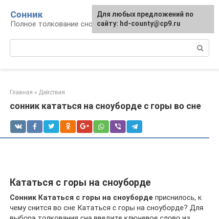
Перейти
Сонник
Для любых предложений по
к
Полное толкование снов
сайту: hd-county@cp9.ru
контенту
Поиск:
Главная
»
Действия
сонник кататься на сноуборде с горы во сне
Кататься с горы на сноуборде
Сонник Кататься с горы на сноуборде
приснилось, к
чему снится во сне Кататься с горы на сноуборде? Для
выбора толкования сна введите ключевое слово из