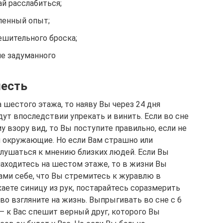
й расслабиться;
ленный опыт;
ешительного броска;
е задуманного
шесть
 шестого этажа, то наяву Вы через 24 дня
дут впоследствии упрекать и винить. Если во сне
взору вид, то Вы поступите правильно, если не
м окружающие. Но если Вам страшно или
слушаться к мнению близких людей. Если Вы
 находитесь на шестом этаже, то в жизни Вы
ами себе, что Вы стремитесь к журавлю в
аете синицу из рук, постарайтесь соразмерить
о взгляните на жизнь. Выпрыгивать во сне с 6
 – к Вас спешит верный друг, которого Вы