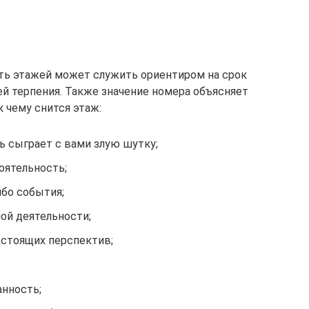
ть этажей может служить ориентиром на срок
ей терпения. Также значение номера объясняет
к чему снится этаж:
 сыграет с вами злую шутку;
оятельность;
ибо события;
ой деятельности;
стоящих перспектив;
анность;