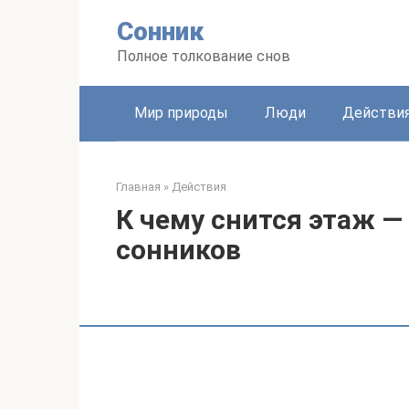
Перейти
Сонник
к
контенту
Полное толкование снов
Мир природы
Люди
Действи
Главная
»
Действия
К чему снится этаж —
сонников