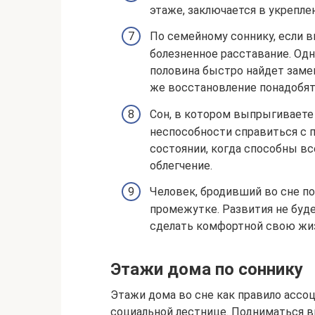
этаже, заключается в укрепл
По семейному соннику, если в
болезненное расставание. Од
половина быстро найдет заме
же восстановление понадобят
Сон, в котором выпрыгиваете 
неспособности справиться с 
состоянии, когда способны в
облегчение.
Человек, бродивший во сне по
промежутке. Развития не буд
сделать комфортной свою жизн
Этажи дома по соннику
Этажи дома во сне как правило ассо
социальной лестнице. Подниматься в