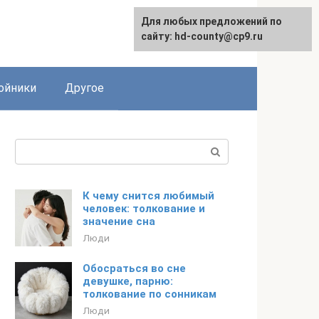
Для любых предложений по
сайту: hd-county@cp9.ru
ойники
Другое
Поиск:
К чему снится любимый
человек: толкование и
значение сна
Люди
Обосраться во сне
девушке, парню:
толкование по сонникам
Люди