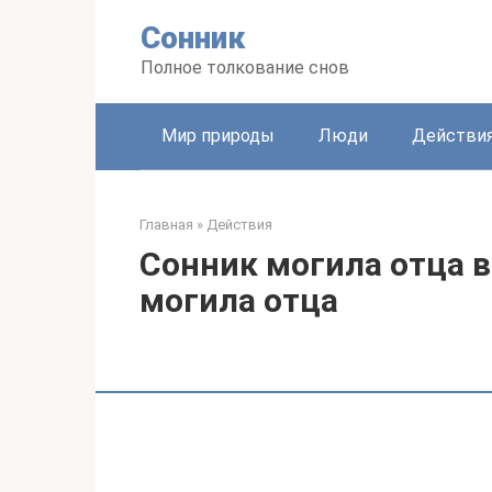
Перейти
Сонник
к
контенту
Полное толкование снов
Мир природы
Люди
Действи
Главная
»
Действия
Сонник могила отца в
могила отца