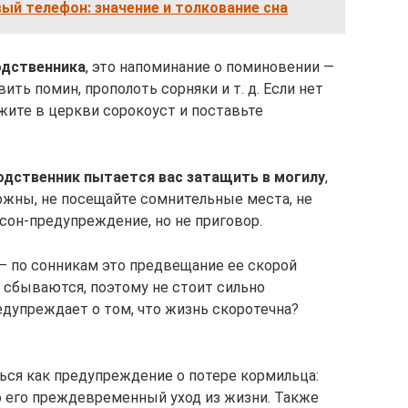
вый телефон: значение и толкование сна
одственника
, это напоминание о поминовении —
ить помин, прополоть сорняки и т. д. Если нет
жите в церкви сорокоуст и поставьте
одственник пытается вас затащить в могилу
,
ожны, не посещайте сомнительные места, не
 сон-предупреждение, но не приговор.
— по сонникам это предвещание ее скорой
 сбываются, поэтому не стоит сильно
едупреждает о том, что жизнь скоротечна?
ся как предупреждение о потере кормильца:
 его преждевременный уход из жизни. Также