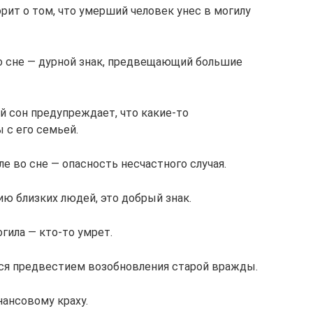
рит о том, что умерший человек унес в могилу
во сне — дурной знак, предвещающий большие
й сон предупреждает, что какие-то
 с его семьей.
ле во сне — опасность несчастного случая.
ию близких людей, это добрый знак.
ила — кто-то умрет.
тся предвестием возобновления старой вражды.
нансовому краху.