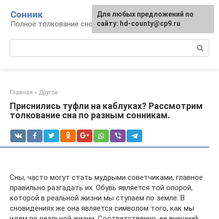
Перейти
Сонник
Для любых предложений по
к
Полное толкование снов
сайту: hd-county@cp9.ru
контенту
Поиск:
Главная
»
Другое
Приснились туфли на каблуках? Рассмотрим
толкование сна по разным сонникам.
Сны, часто могут стать мудрыми советчиками, главное
правильно разгадать их. Обувь является той опорой,
которой в реальной жизни мы ступаем по земле. В
сновидениях же она является символом того, как мы
идем по реальной жизни. Соответственно, ее внешний