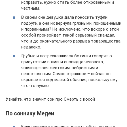
исправить, нужно стать более откровенным и
честным.
В своем сне девушка дала поносить туфли
подруге, а она их вернула грязными, поношенными
и порванными? Не исключено, что вскоре с этой
особой произойдет такой серьезный скандал,
что и до окончательного разрыва товарищества
недалеко.
Грубые и потрескавшиеся ботинки говорят о
присутствии в жизни сновидца человека,
являющегося жестоким, небрежным и
непостоянным. Самое страшное – сейчас он
скрывается под маской обаяния, поскольку ему
что-то нужно.
Узнайте, что значит сон про Смерть с косой
По соннику Медеи
Если человеку довелось искать обувь во сне с