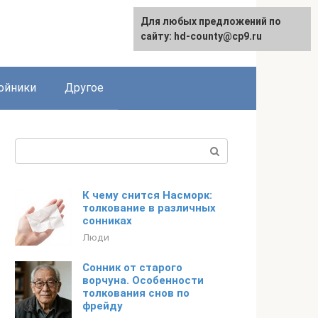
Для любых предложений по
сайту: hd-county@cp9.ru
ойники
Другое
Поиск:
К чему снится Насморк:
толкование в различных
сонниках
Люди
Сонник от старого
ворчуна. Особенности
толкования снов по
фрейду