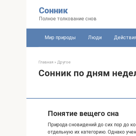
Перейти
Сонник
к
контенту
Полное толкование снов
Мир природы
Люди
Действи
Главная
»
Другое
Сонник по дням неде
Понятие вещего сна
Природа сновидений до сих пор до ко
отдельную их категорию. Однако уче