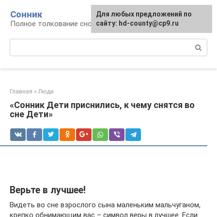
Перейти
Сонник
Для любых предложений по
к
Полное толкование снов
сайту: hd-county@cp9.ru
контенту
Поиск:
Главная
»
Люди
«Сонник Дети приснились, к чему снятся во
сне Дети»
Верьте в лучшее!
Видеть во сне взрослого сына маленьким мальчуганом,
крепко обнимающим вас – символ веры в лучшее. Если