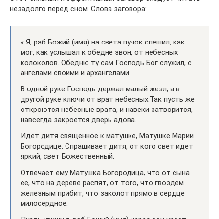
незадолго перед сном. Слова заговора:
« Я, раб Божий (имя) на света пучок спешил, как
мог, как услышал к обедне звон, от небесных
колоколов. Обедню ту сам Господь Бог служил, с
ангелами своими и архангелами.
В одной руке Господь держал малый жезл, а в
другой руке ключи от врат небесных.Так пусть же
откроются небесные врата, и навеки затворится,
навсегда закроется дверь адова.
Идет дитя священное к матушке, Матушке Марии
Богородице. Спрашивает дитя, от кого свет идет
яркий, свет Божественный.
Отвечает ему Матушка Богородица, что от сына
ее, что на дереве распят, от того, что гвоздем
железным прибит, что заколот прямо в сердце
милосердное.