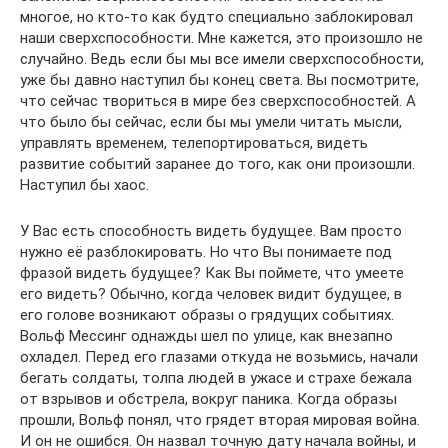
многое, но кто-то как будто специально заблокировал
наши сверхспособности. Мне кажется, это произошло не
случайно. Ведь если бы мы все имели сверхспособности,
уже бы давно наступил бы конец света. Вы посмотрите,
что сейчас твориться в мире без сверхспособностей. А
что было бы сейчас, если бы мы умели читать мысли,
управлять временем, телепортироваться, видеть
развитие событий заранее до того, как они произошли.
Наступил бы хаос.
У Вас есть способность видеть будущее. Вам просто
нужно её разблокировать. Но что Вы понимаете под
фразой видеть будущее? Как Вы поймете, что умеете
его видеть? Обычно, когда человек видит будущее, в
его голове возникают образы о грядущих событиях.
Вольф Мессинг однажды шел по улице, как внезапно
охладел. Перед его глазами откуда не возьмись, начали
бегать солдаты, толпа людей в ужасе и страхе бежала
от взрывов и обстрела, вокруг паника. Когда образы
прошли, Вольф понял, что грядет вторая мировая война.
И он не ошибся. Он назвал точную дату начала войны, и