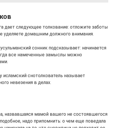
иков
га дает следующее толкование: отложите заботы
не уделяете домашним должного внимания.
Мусульманский сонник подсказывает: начинается
огда все намеченные замыслы можно
ами.
му исламский снотолкователь называет
ого невезения в делах.
а, назвавшаяся мамой вашего не состоявшегося
 подобное, надо припомнить: о чем еще поведала
но намекала на то, что сновидица не подходит ее