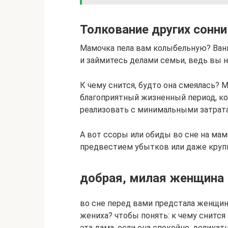
Толкование других сонн
Мамочка пела вам колыбельную? Ван
и займитесь делами семьи, ведь вы 
К чему снится, будто она смеялась? 
благоприятный жизненный период, к
реализовать с минимальными затрат
А вот ссоры или обиды во сне на ма
предвестием убытков или даже крупн
добрая, милая женщина
во сне перед вами предстала женщин
жениха? чтобы понять: к чему снится
эта дама. если она спокойно, деликат