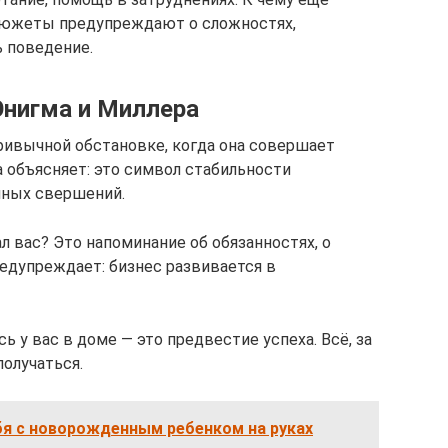
сюжеты предупреждают о сложностях,
 поведение.
Энигма и Миллера
ривычной обстановке, когда она совершает
объясняет: это символ стабильности
шных свершений.
 вас? Это напоминание об обязанностях, о
едупреждает: бизнес развивается в
сь у вас в доме — это предвестие успеха. Всё, за
получаться.
бя с новорожденным ребенком на руках