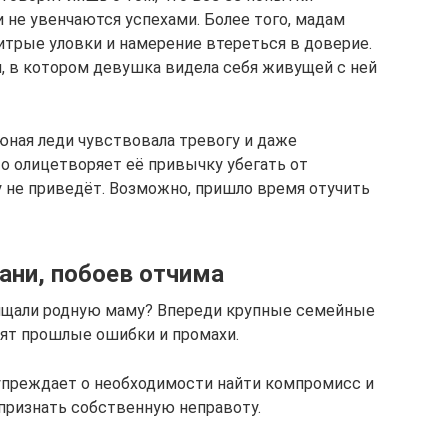
 не увенчаются успехами. Более того, мадам
трые уловки и намерение втереться в доверие.
н, в котором девушка видела себя живущей с ней
 юная леди чувствовала тревогу и даже
то олицетворяет её привычку убегать от
у не приведёт. Возможно, пришло время отучить
ани, побоев отчима
щищали родную маму? Впереди крупные семейные
нят прошлые ошибки и промахи.
упреждает о необходимости найти компромисс и
признать собственную неправоту.