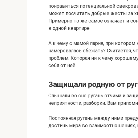
понравиться потенциальной свекрови
может посчитать добрые жесты за хи
Примерно то же самое означает и со
в одной квартире.
А к чему с мамой парня, при котором
намеревалась сбежать? Считается, ч
проблем. Которая ни к чему хорошем
себя от неё.
Защищали родную от руг
Слышали во сне ругань отчима и за
неприятности, разборки. Вам припом
Постоянная ругань между ними пред
достичь мира во взаимоотношениях, 