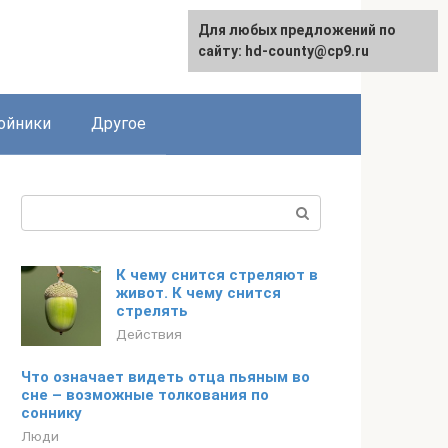
Для любых предложений по
сайту: hd-county@cp9.ru
ойники
Другое
Поиск:
К чему снится стреляют в
живот. К чему снится
стрелять
Действия
Что означает видеть отца пьяным во
сне – возможные толкования по
соннику
Люди