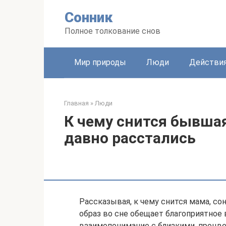
Перейти
Сонник
к
контенту
Полное толкование снов
Мир природы
Люди
Действи
Главная
»
Люди
К чему снится бывшая
давно расстались
Рассказывая, к чему снится мама, со
образ во сне обещает благоприятное 
взаимопонимание с близкими, процве