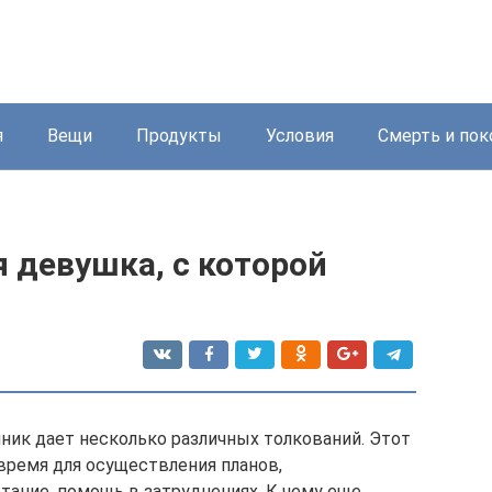
я
Вещи
Продукты
Условия
Смерть и пок
 девушка, с которой
нник дает несколько различных толкований. Этот
время для осуществления планов,
тание, помощь в затруднениях. К чему еще