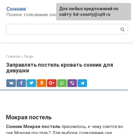
Перейти
Сонник
Для любых предложений по
к
Полное толкование снов
сайту: hd-county@cp9.ru
контенту
Поиск:
Главная
»
Люди
Заправлять постель кровать сонник для
девушки
Мокрая постель
Сонник Мокрая постель
приснилось, к чему снится во
сне Мокрая постель? Для выбора толкования сна