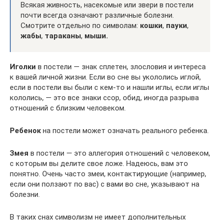
Всякая живность, насекомые или звери в постели
почти всегда означают различные болезни.
Смотрите отдельно по символам:
кошки
,
пауки
,
жабы
,
тараканы
,
мыши.
Иголки
в постели — знак сплетен, злословия и интереса
к вашей личной жизни. Если во сне вы укололись иглой,
если в постели вы были с кем-то и нашли иглы, если иглы
кололись, — это все знаки ссор, обид, иногда разрыва
отношений с близким человеком.
Ребенок
на постели может означать реального ребенка.
Змея
в постели — это аллегория отношений с человеком,
с которым вы делите свое ложе. Надеюсь, вам это
понятно. Очень часто змеи, контактирующие (например,
если они ползают по вас) с вами во сне, указывают на
болезни.
В таких снах символизм не имеет дополнительных