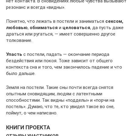
нет контакта. В сновидениях любые чувства вызывают
резонанс и всегда «видны».
Понятно, что лежать в постели и заниматься
сексом,
любовью
,
обниматься
и
целоваться
, да пусть даже
драться или ругаться, — имеет совершенно другое
толкование.
Упасть
с постели, падать — окончание периода
бездействия или покоя. Тоже зависит от общего
контекста сна и того, чем закончилось падение и что
было дальше.
Земля на постели. Такие сны почти всегда снятся
опытным сновидящим, людям с латентными
способностями. Так видны «подделы» и «порчи на
постель». Думаю, что те, кто увидел такое во сне,
поймут, о чем написано.
КНИГИ ПРОЕКТА