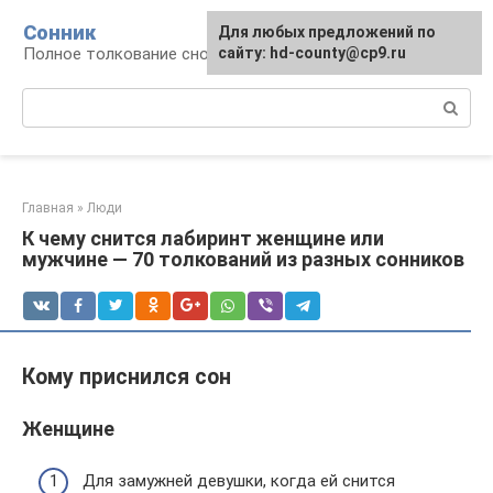
Перейти
Сонник
Для любых предложений по
к
Полное толкование снов
сайту: hd-county@cp9.ru
контенту
Поиск:
Главная
»
Люди
К чему снится лабиринт женщине или
мужчине — 70 толкований из разных сонников
Кому приснился сон
Женщине
Для замужней девушки, когда ей снится