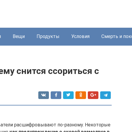
я
Вещи
Продукты
Условия
Смерть и пок
му снится ссориться с
ватели расшифровывают по-разному. Некоторые
ение
как предупреждение о скорой размолвке в