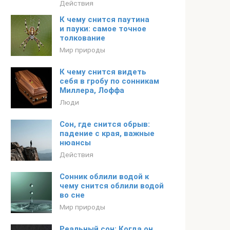
Действия
К чему снится паутина
и пауки: самое точное
толкование
Мир природы
К чему снится видеть
себя в гробу по сонникам
Миллера, Лоффа
Люди
Сон, где снится обрыв:
падение с края, важные
нюансы
Действия
Сонник облили водой к
чему снится облили водой
во сне
Мир природы
Реальный сон: Когда он