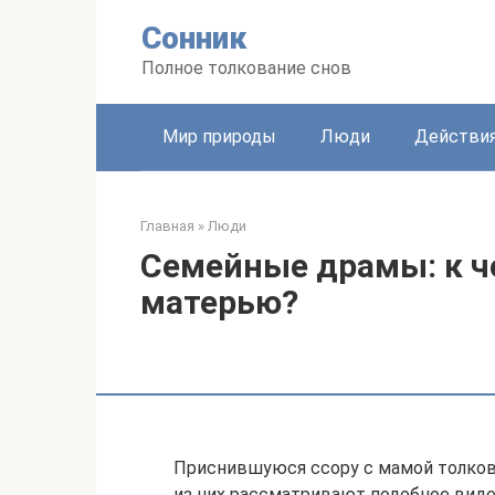
Перейти
Сонник
к
контенту
Полное толкование снов
Мир природы
Люди
Действи
Главная
»
Люди
Семейные драмы: к че
матерью?
Приснившуюся ссору с мамой толко
из них рассматривают подобное вид