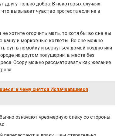
г другу только добра. В некоторых случаях
 что вызывает чувство протеста если не в
 не хотите огорчить мать, то хотя бы во сне вы
ю кашу и морковные котлеты. Во сне можно
ть суп в помойку и вернуться домой поздно или
ороде на другом полушарии, в месте без
адреса. Ссору можно рассматривать как желание
роля.
иеся: к чему снятся Испачкавшиеся
обычно означают чрезмерную опеку со стороны
во.
й перерастают в драку – вы старательно