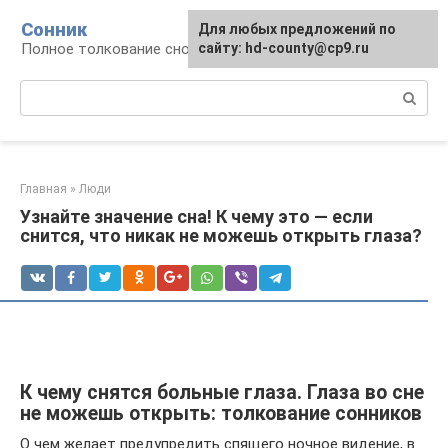
Перейти
Сонник
Для любых предложений по
к
Полное толкование снов
сайту: hd-county@cp9.ru
контенту
Поиск:
Главная
»
Люди
Узнайте значение сна! К чему это — если
снится, что никак не можешь открыть глаза?
К чему снятся больные глаза. Глаза во сне
не можешь открыть: толкование сонников
О чем желает предупредить спящего ночное видение, в