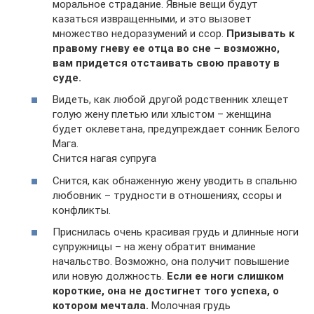
моральное страдание. Явные вещи будут
казаться извращенными, и это вызовет
множество недоразумений и ссор.
Призывать к
правому гневу ее отца во сне – возможно,
вам придется отстаивать свою правоту в
суде.
Видеть, как любой другой родственник хлещет
голую жену плетью или хлыстом – женщина
будет оклеветана, предупреждает сонник Белого
Мага.
Снится нагая супруга
Снится, как обнаженную жену уводить в спальню
любовник – трудности в отношениях, ссоры и
конфликты.
Приснилась очень красивая грудь и длинные ноги
супружницы – на жену обратит внимание
начальство. Возможно, она получит повышение
или новую должность.
Если ее ноги слишком
короткие, она не достигнет того успеха, о
котором мечтала.
Молочная грудь