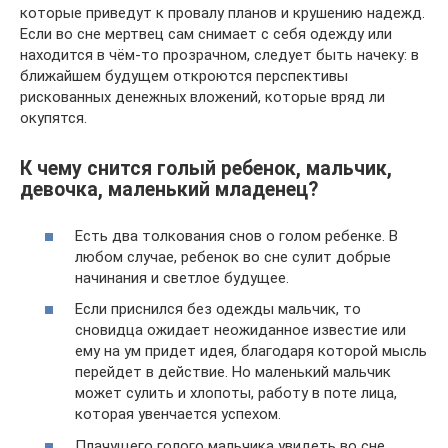
которые приведут к провалу планов и крушению надежд.
Если во сне мертвец сам снимает с себя одежду или
находится в чём-то прозрачном, следует быть начеку: в
ближайшем будущем откроются перспективы
рискованных денежных вложений, которые вряд ли
окупятся.
К чему снится голый ребенок, мальчик,
девочка, маленький младенец?
Есть два толкования снов о голом ребенке. В
любом случае, ребенок во сне сулит добрые
начинания и светлое будущее.
Если приснился без одежды мальчик, то
сновидца ожидает неожиданное известие или
ему на ум придет идея, благодаря которой мысль
перейдет в действие. Но маленький мальчик
может сулить и хлопоты, работу в поте лица,
которая увенчается успехом.
Плачущего голого мальчика увидеть во сне