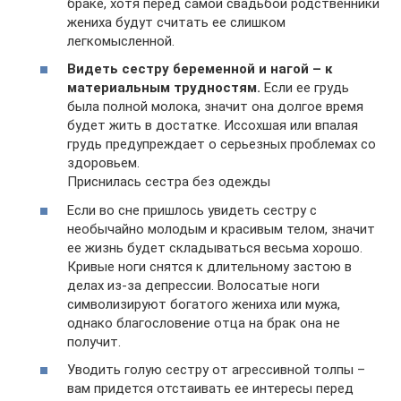
браке, хотя перед самой свадьбой родственники
жениха будут считать ее слишком
легкомысленной.
Видеть сестру беременной и нагой – к
материальным трудностям.
Если ее грудь
была полной молока, значит она долгое время
будет жить в достатке. Иссохшая или впалая
грудь предупреждает о серьезных проблемах со
здоровьем.
Приснилась сестра без одежды
Если во сне пришлось увидеть сестру с
необычайно молодым и красивым телом, значит
ее жизнь будет складываться весьма хорошо.
Кривые ноги снятся к длительному застою в
делах из-за депрессии. Волосатые ноги
символизируют богатого жениха или мужа,
однако благословение отца на брак она не
получит.
Уводить голую сестру от агрессивной толпы –
вам придется отстаивать ее интересы перед