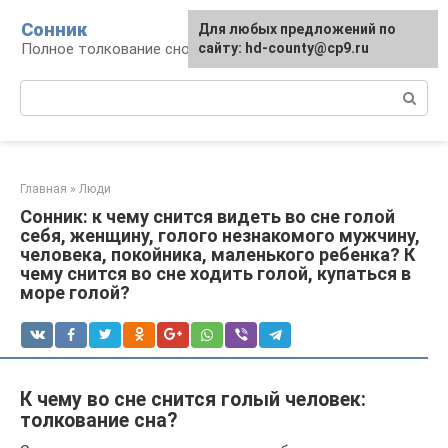
Перейти
Сонник
Для любых предложений по
к
Полное толкование снов
сайту: hd-county@cp9.ru
контенту
Поиск:
Главная
»
Люди
Сонник: к чему снится видеть во сне голой
себя, женщину, голого незнакомого мужчину,
человека, покойника, маленького ребенка? К
чему снится во сне ходить голой, купаться в
море голой?
К чему во сне снится голый человек:
толкование сна?