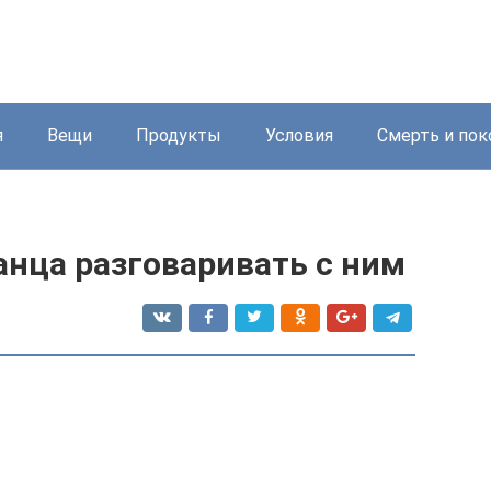
я
Вещи
Продукты
Условия
Смерть и пок
анца разговаривать с ним