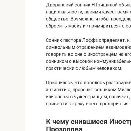
Дворянский сонник Н.Гришиной объяс
национальности, некими качествами 
обществе. Возможно, чтобы преодол
сбросить маску и «примириться» с 
Сонник пастора Лоффа определяет, к 
символьным отражением взаимодейс
говорить во сне с иностранцем на ег
сонником о высокой коммуникабельн
практически с любым человеком.
Приснилось, что довелось разговари
антипатию, пророчит сонником Миллер
или споры с чужестранцем, означает,
привести к краху всего предприятия.
К чему снившиеся Иност
Прозорова