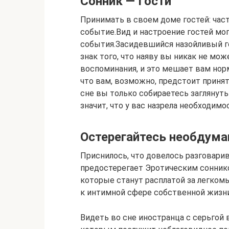
Сонник — Гости
Принимать в своем доме гостей: час
событие.Вид и настроение гостей мог
события.Засидевшийся назойливый го
знак того, что наяву вы никак не мож
воспоминания, и это мешает вам норм
что вам, возможно, предстоит принять
сне вы только собираетесь заглянуть 
значит, что у вас назрела необходим
Остерегайтесь необдума
Приснилось, что довелось разговарив
предостерегает Эротическим сонник
которые станут расплатой за легко
к интимной сфере собственной жизни
Видеть во сне иностранца с серьгой 