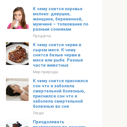
К чему снится коровье
молоко: девушке,
женщине, беременной,
мужчине – толкование по
разным сонникам
Продукты
К чему снятся черви в
сыром мясе. К чему
снятся белые черви в
мясе или рыбе. Разные
части животных
Мир природы
К чему снится приснился
сон что я заболела
смертельной болезнью,
приснился сон что я
заболела смертельной
болезнью во сне
Люди
Преодолевать