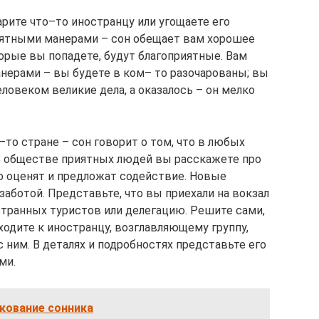
рите что–то иностранцу или угощаете его
иятными манерами – сон обещает вам хорошее
орые вы попадете, будут благоприятные. Вам
нерами – вы будете в ком– то разочарованы; вы
еловеком великие дела, а оказалось – он мелко
то стране – сон говорит о том, что в любых
В обществе приятных людей вы расскажете про
о оценят и предложат содействие. Новые
аботой. Представьте, что вы приехали на вокзал
странных туристов или делегацию. Решите сами,
ходите к иностранцу, возглавляющему группу,
с ним. В деталях и подробностях представьте его
ми.
кование сонника