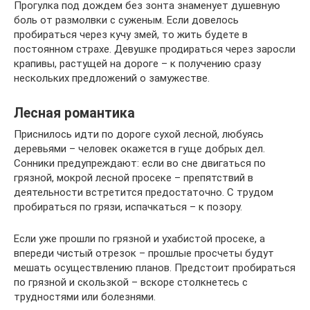
Прогулка под дождем без зонта знаменует душевную
боль от размолвки с суженым. Если довелось
пробираться через кучу змей, то жить будете в
постоянном страхе. Девушке продираться через заросли
крапивы, растущей на дороге – к получению сразу
нескольких предложений о замужестве.
Лесная романтика
Приснилось идти по дороге сухой лесной, любуясь
деревьями – человек окажется в гуще добрых дел.
Сонники предупреждают: если во сне двигаться по
грязной, мокрой лесной просеке – препятствий в
деятельности встретится предостаточно. С трудом
пробираться по грязи, испачкаться – к позору.
Если уже прошли по грязной и ухабистой просеке, а
впереди чистый отрезок – прошлые просчеты будут
мешать осуществлению планов. Предстоит пробираться
по грязной и скользкой – вскоре столкнетесь с
трудностями или болезнями.