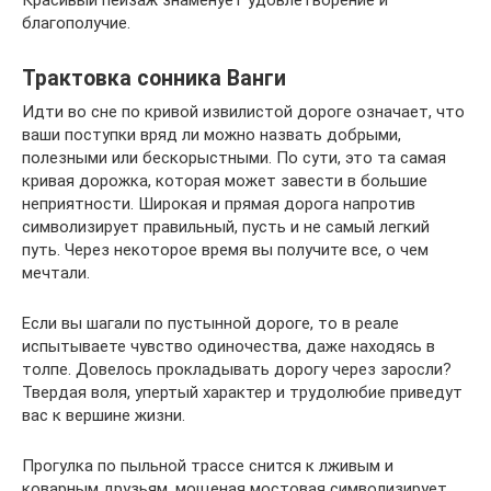
Красивый пейзаж знаменует удовлетворение и
благополучие.
Трактовка сонника Ванги
Идти во сне по кривой извилистой дороге означает, что
ваши поступки вряд ли можно назвать добрыми,
полезными или бескорыстными. По сути, это та самая
кривая дорожка, которая может завести в большие
неприятности. Широкая и прямая дорога напротив
символизирует правильный, пусть и не самый легкий
путь. Через некоторое время вы получите все, о чем
мечтали.
Если вы шагали по пустынной дороге, то в реале
испытываете чувство одиночества, даже находясь в
толпе. Довелось прокладывать дорогу через заросли?
Твердая воля, упертый характер и трудолюбие приведут
вас к вершине жизни.
Прогулка по пыльной трассе снится к лживым и
коварным друзьям, мощеная мостовая символизирует