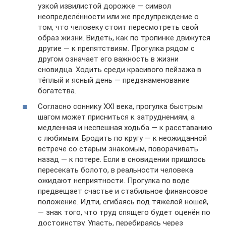
узкой извилистой дорожке — символ
неопределённости или же предупреждение о
том, что человеку стоит пересмотреть свой
образ жизни. Видеть, как по тропинке движутся
другие — к препятствиям. Прогулка рядом с
другом означает его важность в жизни
сновидца. Ходить среди красивого пейзажа в
тёплый и ясный день — предзнаменование
богатства.
Согласно соннику XXI века, прогулка быстрым
шагом может присниться к затруднениям, а
медленная и неспешная ходьба — к расставанию
с любимым. Бродить по кругу — к неожиданной
встрече со старым знакомым, поворачивать
назад — к потере. Если в сновидении пришлось
пересекать болото, в реальности человека
ожидают неприятности. Прогулка по воде
предвещает счастье и стабильное финансовое
положение. Идти, сгибаясь под тяжёлой ношей,
— знак того, что труд спящего будет оценён по
достоинству. Упасть, перебираясь через