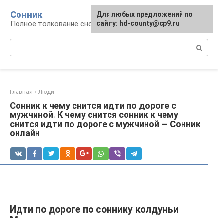
Перейти
Сонник
Для любых предложений по
к
Полное толкование снов
сайту: hd-county@cp9.ru
контенту
Поиск:
Главная
»
Люди
Сонник к чему снится идти по дороге с
мужчиной. К чему снится сонник к чему
снится идти по дороге с мужчиной — Сонник
онлайн
Идти по дороге по соннику колдуньи