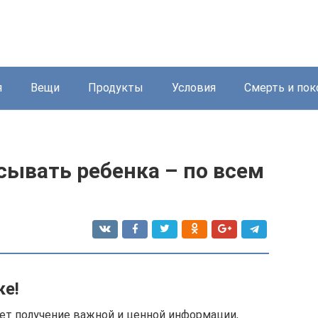
я
Вещи
Продукты
Условия
Смерть и пок
сывать ребенка – по всем
ке!
ет получение важной и ценной информации,