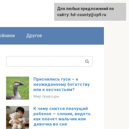
Для любых предложений по
сайту: hd-county@cp9.ru
ойники
Другое
Поиск:
Приснились гуси – к
неожиданному богатству
или к несчастьям?
Мир природы
К чему снится плачущий
ребенок — сонник, видеть
как плачет мальчик или
девочка во сне