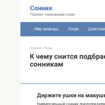
Перейти
Сонник
к
контенту
Полное толкование снов
Мир природы
Люди
Действи
Главная
»
Люди
К чему снится подбра
сонникам
Держите ушки на макуш
Универсальный сонник предопределя