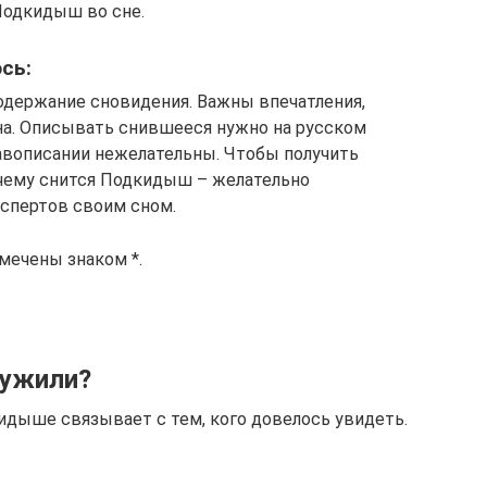
Подкидыш во сне.
сь:
одержание сновидения. Важны впечатления,
на. Описывать снившееся нужно на русском
авописании нежелательны. Чтобы получить
к чему снится Подкидыш – желательно
кспертов своим сном.
мечены знаком *.
ружили?
кидыше связывает с тем, кого довелось увидеть.