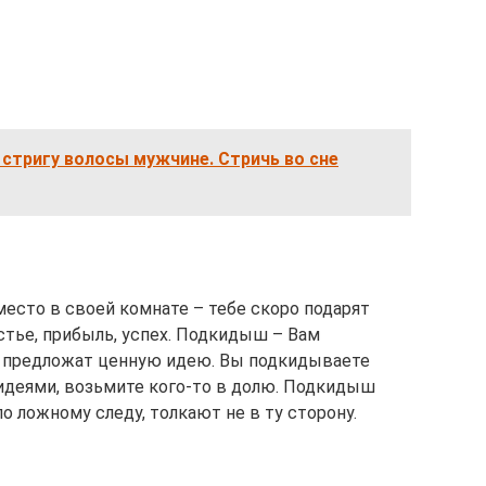
 стригу волосы мужчине. Стричь во сне
сто в своей комнате – тебе скоро подарят
стье, прибыль, успех. Подкидыш – Вам
м предложат ценную идею. Вы подкидываете
идеями, возьмите кого-то в долю. Подкидыш
о ложному следу, толкают не в ту сторону.