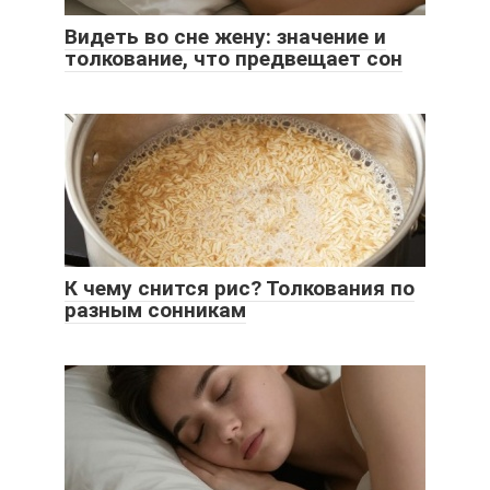
Видеть во сне жену: значение и
толкование, что предвещает сон
К чему снится рис? Толкования по
разным сонникам