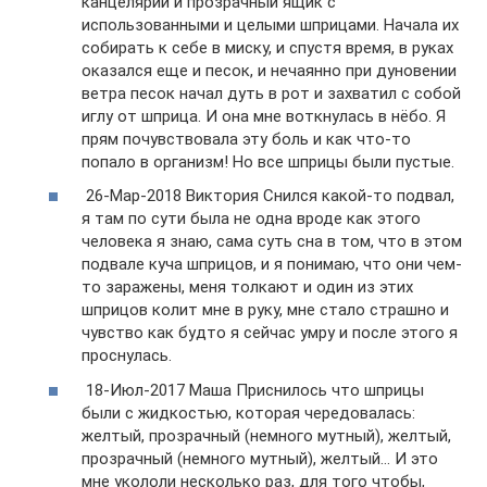
канцелярии и прозрачный ящик с
использованными и целыми шприцами. Начала их
собирать к себе в миску, и спустя время, в руках
оказался еще и песок, и нечаянно при дуновении
ветра песок начал дуть в рот и захватил с собой
иглу от шприца. И она мне воткнулась в нёбо. Я
прям почувствовала эту боль и как что-то
попало в организм! Но все шприцы были пустые.
26-Мар-2018 Виктория Снился какой-то подвал,
я там по сути была не одна вроде как этого
человека я знаю, сама суть сна в том, что в этом
подвале куча шприцов, и я понимаю, что они чем-
то заражены, меня толкают и один из этих
шприцов колит мне в руку, мне стало страшно и
чувство как будто я сейчас умру и после этого я
проснулась.
18-Июл-2017 Маша Приснилось что шприцы
были с жидкостью, которая чередовалась:
желтый, прозрачный (немного мутный), желтый,
прозрачный (немного мутный), желтый… И это
мне укололи несколько раз, для того чтобы,