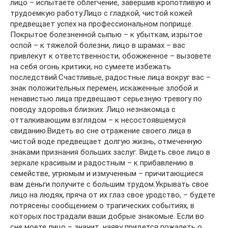
лицо – испытаете облегчение, завершив кропотливую и
трудоемкую работу.Лицо с гладкой, чистой кожей
предвещает успех на профессиональном поприще.
Покрытое болезненной сыпью – к убыткам, изрытое
оспой – к тяжелой болезни, лицо в шрамах – вас
привлекут к ответственности, обожженное – вызовете
на себя огонь критики, но сумеете избежать
последствий.Счастливые, радостные лица вокруг вас –
знак положительных перемен, искаженные злобой и
ненавистью лица предвещают серьезную тревогу по
поводу здоровья близких. Лицо незнакомца с
отталкивающим взглядом – к несостоявшемуся
свиданию.Видеть во сне отражение своего лица в
чистой воде предвещает долгую жизнь, отмеченную
знаками признания больших заслуг. Видеть свое лицо в
зеркале красивым и радостным – к прибавлению в
семействе, угрюмым и измученным – причитающиеся
вам деньги получите с большим трудом.Укрывать свое
лицо на людях, пряча от их глаз свое уродство, – будете
потрясены сообщением о трагических событиях, в
которых пострадали ваши добрые знакомые. Если во
сне моете лицо – значит, наяву придется пожалеть о