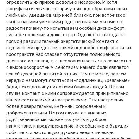
определить их приход довольно несложно. И хотя
люцифаги очень часто «прячутся» под образами наших
любимых, ушедших в мир иной близких, при встречах с
якобы нашими умершими родственниками мы вместо
радости почему-то испытываем особый дискомфорт,
сильное волнение и даже страх! Однако от выхода на
прямой разрушительный энергетический контакт с
подлинными представителями подземных инфернальных
пространств нас спасает отсутствие полноценного
дневного сознания, т. е. неосознанность, что совместно
с высокоскоростным действием нашего боди является
нашей духовной защитой от них. Тем не менее, совсем
нередко нам могут являться и «подлинные», «реальные»
боди, некогда живущих с нами близких людей. В этом
случае контакт с ними сопровождается принципиально
иными состояниями и настроениями. Эти настроения
более доверительны, интимны, сокровенны и
доброжелательны. В этом случае от умерших
родственников мы можем получить и доброе
напутствие, и предупреждение, и сообщение о будущих
событиях, и настоящую духовно энергетическую
поддержку и защиту (в особенности, если умершие были