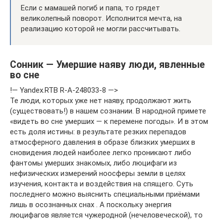
Если с мамашей погиб и папа, то грядет
великолепный поворот. Исполнится мечта, на
реализацию которой не могли рассчитывать.
Сонник — Умершие наяву люди, явленные
во сне
!— Yandex.RTB R-A-248033-8 —>
Те люди, которых уже нет наяву, продолжают жить
(существовать!) в нашем сознании. В народной примете
«видеть во сне умерших — к перемене погоды». И в этом
есть доля истины: в результате резких перепадов
атмосферного давления в образе близких умерших в
сновидения людей наиболее легко проникают либо
фантомы умерших знакомых, либо люцифаги из
нефизических измерений ноосферы земли в целях
изучения, контакта и воздействия на спящего. Суть
последнего можно выяснить специальными приёмами
лишь в осознанных снах . А поскольку энергия
люцифагов является чужеродной (нечеловеческой), то