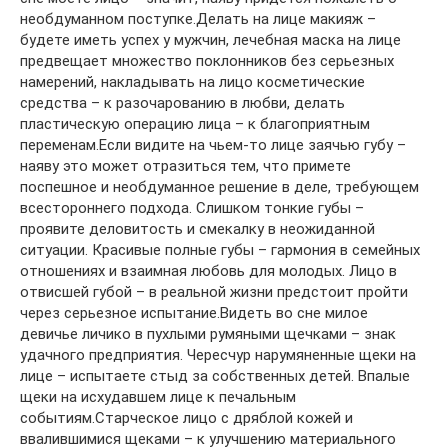
необдуманном поступке.Делать на лице макияж –
будете иметь успех у мужчин, лечебная маска на лице
предвещает множество поклонников без серьезных
намерений, накладывать на лицо косметические
средства – к разочарованию в любви, делать
пластическую операцию лица – к благоприятным
переменам.Если видите на чьем-то лице заячью губу –
наяву это может отразиться тем, что примете
поспешное и необдуманное решение в деле, требующем
всестороннего подхода. Слишком тонкие губы –
проявите деловитость и смекалку в неожиданной
ситуации. Красивые полные губы – гармония в семейных
отношениях и взаимная любовь для молодых. Лицо в
отвисшей губой – в реальной жизни предстоит пройти
через серьезное испытание.Видеть во сне милое
девичье личико в пухлыми румяными щечками – знак
удачного предприятия. Чересчур нарумяненные щеки на
лице – испытаете стыд за собственных детей. Впалые
щеки на исхудавшем лице к печальным
событиям.Старческое лицо с дряблой кожей и
ввалившимися щеками – к улучшению материального