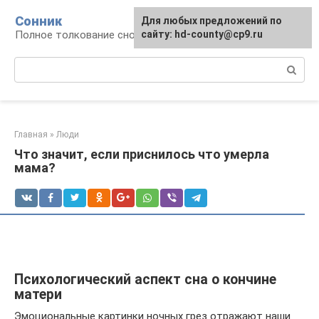
Перейти
Сонник
Для любых предложений по
к
Полное толкование снов
сайту: hd-county@cp9.ru
контенту
Поиск:
Главная
»
Люди
Что значит, если приснилось что умерла
мама?
Психологический аспект сна о кончине
матери
Эмоциональные картинки ночных грез отражают наши