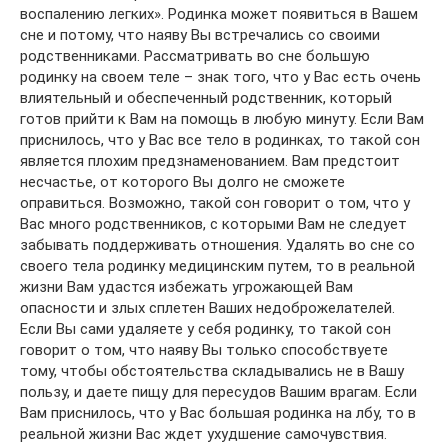
воспалению легких». Родинка может появиться в Вашем
сне и потому, что наяву Вы встречались со своими
родственниками. Рассматривать во сне большую
родинку на своем теле – знак того, что у Вас есть очень
влиятельный и обеспеченный родственник, который
готов прийти к Вам на помощь в любую минуту. Если Вам
приснилось, что у Вас все тело в родинках, то такой сон
является плохим предзнаменованием. Вам предстоит
несчастье, от которого Вы долго не сможете
оправиться. Возможно, такой сон говорит о том, что у
Вас много родственников, с которыми Вам не следует
забывать поддерживать отношения. Удалять во сне со
своего тела родинку медицинским путем, то в реальной
жизни Вам удастся избежать угрожающей Вам
опасности и злых сплетен Ваших недоброжелателей.
Если Вы сами удаляете у себя родинку, то такой сон
говорит о том, что наяву Вы только способствуете
тому, чтобы обстоятельства складывались не в Вашу
пользу, и даете пищу для пересудов Вашим врагам. Если
Вам приснилось, что у Вас большая родинка на лбу, то в
реальной жизни Вас ждет ухудшение самочувствия.