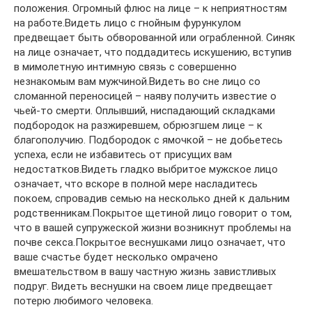
положения. Огромный флюс на лице – к неприятностям
на работе.Видеть лицо с гнойным фурункулом
предвещает быть обворованной или ограбленной. Синяк
на лице означает, что поддадитесь искушению, вступив
в мимолетную интимную связь с совершенно
незнакомым вам мужчиной.Видеть во сне лицо со
сломанной переносицей – наяву получить известие о
чьей-то смерти. Оплывший, ниспадающий складками
подбородок на разжиревшем, обрюзгшем лице – к
благополучию. Подбородок с ямочкой – не добьетесь
успеха, если не избавитесь от присущих вам
недостатков.Видеть гладко выбритое мужское лицо
означает, что вскоре в полной мере насладитесь
покоем, спровадив семью на несколько дней к дальним
родственникам.Покрытое щетиной лицо говорит о том,
что в вашей супружеской жизни возникнут проблемы на
почве секса.Покрытое веснушками лицо означает, что
ваше счастье будет несколько омрачено
вмешательством в вашу частную жизнь завистливых
подруг. Видеть веснушки на своем лице предвещает
потерю любимого человека.