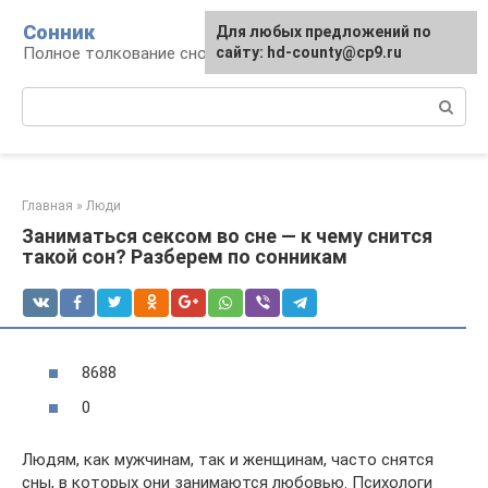
Перейти
Сонник
Для любых предложений по
к
Полное толкование снов
сайту: hd-county@cp9.ru
контенту
Поиск:
Главная
»
Люди
Заниматься сексом во сне — к чему снится
такой сон? Разберем по сонникам
8688
0
Людям, как мужчинам, так и женщинам, часто снятся
сны, в которых они занимаются любовью. Психологи