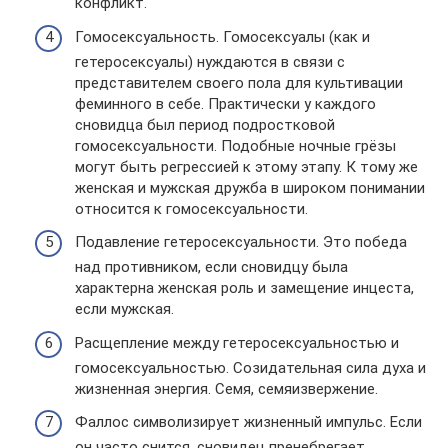
конфликт.
Гомосексуальность. Гомосексуалы (как и
гетеросексуалы) нуждаются в связи с
представителем своего пола для культивации
феминного в себе. Практически у каждого
сновидца был период подростковой
гомосексуальности. Подобные ночные грёзы
могут быть регрессией к этому этапу. К тому же
женская и мужская дружба в широком понимании
относится к гомосексуальности.
Подавление гетеросексуальности. Это победа
над противником, если сновидцу была
характерна женская роль и замещение инцеста,
если мужская.
Расщепление между гетеросексуальностью и
гомосексуальностью. Созидательная сила духа и
жизненная энергия. Семя, семяизвержение.
Фаллос символизирует жизненный импульс. Если
он часто снится, сновидец пренебрегает