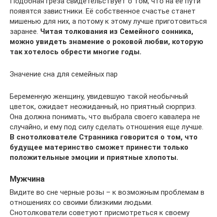
Подобная греза свидетельствует о том, что на её пути
появятся завистники. Её собственное счастье станет
мишенью для них, а потому к этому лучше приготовиться
заранее.
Читая толкования из Семейного сонника,
можно увидеть знамение о роковой любви, которую
так хотелось обрести многие годы.
Значение сна для семейных пар
Беременную женщину, увидевшую такой необычный
цветок, ожидает неожиданный, но приятный сюрприз.
Она должна понимать, что выбрала своего кавалера не
случайно, и ему под силу сделать отношения еще лучше.
В снотолкователе Странника говорится о том, что
будущее материнство сможет принести только
положительные эмоции и приятные хлопоты.
Мужчина
Видите во сне черные розы – к возможным проблемам в
отношениях со своими близкими людьми.
Снотолкователи советуют присмотреться к своему