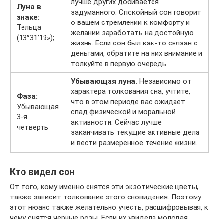
лучше других добивается
Луна в
задуманного. Спокойный сон говорит
знаке:
о вашем стремлении к комфорту и
Тельца
желании заработать на достойную
(13°31’19»);
жизнь. Если сон был как-то связан с
деньгами, обратите на них внимание и
толкуйте в первую очередь.
Убывающая луна.
Независимо от
характера толкования сна, учтите,
Фаза:
что в этом периоде вас ожидает
Убывающая
спад физической и моральной
3-я
активности. Сейчас лучше
четверть
заканчивать текущие активные дела
и вести размеренное течение жизни.
Кто видел сон
От того, кому именно снятся эти экзотические цветы,
также зависит толкование этого сновидения. Поэтому
этот нюанс также желательно учесть, расшифровывая, к
чему снятся черные розы. Если их увидела молодая