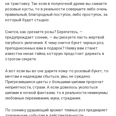
на трактовку. Так если в полуночной дреме вы сажаете
розовые кусты, то в реальности совершите либо очень
правильный, благородный поступок, либо проступок, за
который будет стыдно.
Снится, как срезаете розы? Берегитесь, —
предупреждает сонник, — вы рискуете пасть жертвой
пагубного увлечения. К чему снится букет черных роз,
преподнесенных вам в подарок? Наяву вам станет
известна некая тайна, которую предстоит держать в
строгом секрете.
А вот если вы во сне дарите кому-то розовый букет, то
мечтам и надеждам сбыться, увы, не суждено.
Пригрезившиеся цветы с большими шипами пророчат
неприятности, страхи. А если довелось уколоться
шипами в ночной фантазии, то в реальности неминуемы
любовные переживания, муки, страдания.
По соннику удушающий аромат темных роз предваряет
трагические события в действительности.