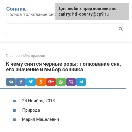
Перейти
Сонник
Для любых предложений по
к
Полное толкование снов
сайту: hd-county@cp9.ru
контенту
Поиск:
Главная
»
Мир природы
К чему снятся черные розы: толкование сна,
его значение и выбор сонника
24 Ноября, 2018
Природа
Мария Мацелевич