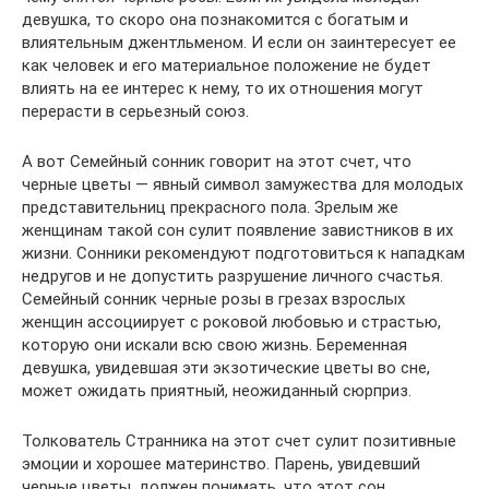
девушка, то скоро она познакомится с богатым и
влиятельным джентльменом. И если он заинтересует ее
как человек и его материальное положение не будет
влиять на ее интерес к нему, то их отношения могут
перерасти в серьезный союз.
А вот Семейный сонник говорит на этот счет, что
черные цветы — явный символ замужества для молодых
представительниц прекрасного пола. Зрелым же
женщинам такой сон сулит появление завистников в их
жизни. Сонники рекомендуют подготовиться к нападкам
недругов и не допустить разрушение личного счастья.
Семейный сонник черные розы в грезах взрослых
женщин ассоциирует с роковой любовью и страстью,
которую они искали всю свою жизнь. Беременная
девушка, увидевшая эти экзотические цветы во сне,
может ожидать приятный, неожиданный сюрприз.
Толкователь Странника на этот счет сулит позитивные
эмоции и хорошее материнство. Парень, увидевший
черные цветы, должен понимать, что этот сон