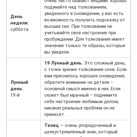
очень часто бывают вещими. Хорошо
подумайте над толкованием,
увиденного в сновидении, у вас есть
День
возможность получить подсказку от
недели:
высших сил. При толковании не
суббота
учитывайте своё настроение при
пробуждении. Для толкования имеет
значение только те образы, которые
вы увидели.
19 Лунный день.
Это сложный день,
с точки зрения толкования снов. Если
вам приснилось хорошее сновидение,
Лунный
обратите внимание на детали –
день:
основной смысл именно в них. Если
19-й
сюжет был мрачный – поднимите
себе настроение любимым делом,
никаких реальных проблем он не
принесёт.
Телец
— очень упорядоченный и
целеустремлённый знак, который