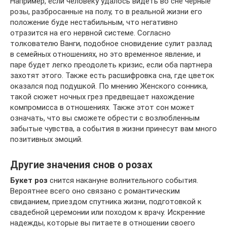
Например, если человеку удалось видеть во сне черные
розы, разбросанные на полу, то в реальной жизни его
положение буде нестабильным, что негативно
отразится на его нервной системе. Согласно
толкователю Ванги, подобное сновидение сулит разлад
в семейных отношениях, но это временное явление, и
паре будет легко преодолеть кризис, если оба партнера
захотят этого. Также есть расшифровка сна, где цветок
оказался под подушкой. По мнению Женского сонника,
такой сюжет ночных грез предвещает нахождение
компромисса в отношениях. Также этот сон может
означать, что вы сможете обрести с возлюбленным
забытые чувства, а события в жизни принесут вам много
позитивных эмоций.
Другие значения снов о розах
Букет роз
снится накануне волнительного события.
Вероятнее всего оно связано с романтическим
свиданием, приездом спутника жизни, подготовкой к
свадебной церемонии или походом к врачу. Искренние
надежды, которые вы питаете в отношении своего