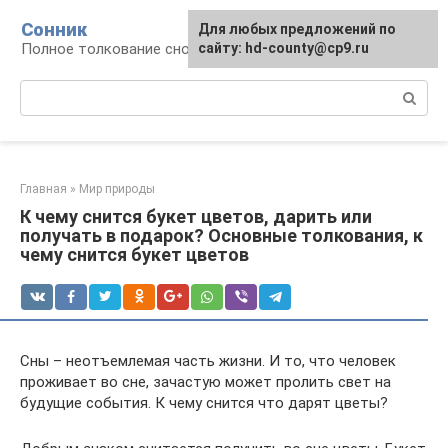
Перейти
Сонник
Для любых предложений по
к
Полное толкование снов
сайту: hd-county@cp9.ru
контенту
Поиск:
Главная
»
Мир природы
К чему снится букет цветов, дарить или
получать в подарок? Основные толкования, к
чему снится букет цветов
Сны – неотъемлемая часть жизни. И то, что человек
проживает во сне, зачастую может пролить свет на
будущие события. К чему снится что дарят цветы?