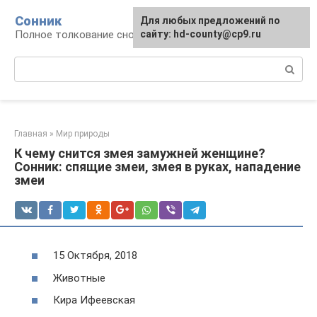
Перейти
Сонник
Для любых предложений по
к
Полное толкование снов
сайту: hd-county@cp9.ru
контенту
Поиск:
Главная
»
Мир природы
К чему снится змея замужней женщине?
Сонник: спящие змеи, змея в руках, нападение
змеи
15 Октября, 2018
Животные
Кира Ифеевская