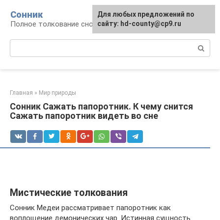
Перейти
Сонник
Для любых предложений по
к
Полное толкование снов
сайту: hd-county@cp9.ru
контенту
Поиск:
Главная
»
Мир природы
Сонник Сажать папоротник. К чему снится
Сажать папоротник видеть во сне
Мистические толкования
Сонник Медеи рассматривает папоротник как
воплощение демонических чар. Истинная сущность