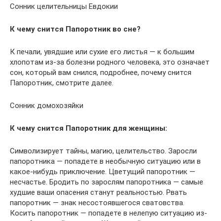
Сонник целительницы Евдокии
К чему снится Папоротник во сне?
К печали, увядшие или сухие его листья — к большим
хлопотам из-за болезни родного человека, это означает
сон, который вам снился, подробнее, почему снится
Папоротник, смотрите далее.
Сонник домохозяйки
К чему снится Папоротник для женщины:
Символизирует тайны, магию, целительство. Заросли
папоротника — попадете в необычную ситуацию или в
какое-нибудь приключение. Цветущий папоротник —
несчастье. Бродить по зарослям папоротника — самые
худшие ваши опасения станут реальностью. Рвать
папоротник — знак несостоявшегося сватовства.
Косить папоротник — попадете в нелепую ситуацию из-