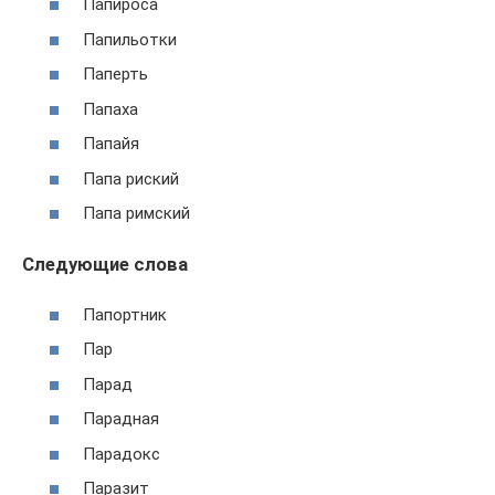
Папироса
Папильотки
Паперть
Папаха
Папайя
Папа риский
Папа римский
Следующие слова
Папортник
Пар
Парад
Парадная
Парадокс
Паразит