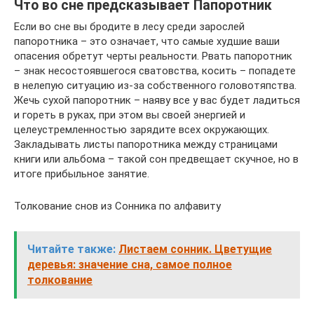
Что во сне предсказывает Папоротник
Если во сне вы бродите в лесу среди зарослей
папоротника – это означает, что самые худшие ваши
опасения обретут черты реальности. Рвать папоротник
– знак несостоявшегося сватовства, косить – попадете
в нелепую ситуацию из-за собственного головотяпства.
Жечь сухой папоротник – наяву все у вас будет ладиться
и гореть в руках, при этом вы своей энергией и
целеустремленностью зарядите всех окружающих.
Закладывать листы папоротника между страницами
книги или альбома – такой сон предвещает скучное, но в
итоге прибыльное занятие.
Толкование снов из Сонника по алфавиту
Читайте также:
Листаем сонник. Цветущие
деревья: значение сна, самое полное
толкование