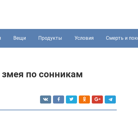
я
Вещи
Продукты
Условия
Смерть и пок
 змея по сонникам