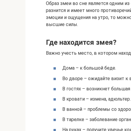
Образ змеи во сне является одним из
разнится и имеет много противоречий.
эмоции и ощущения на утро, то можно
высшие силы.
Где находится змея?
Важно учесть место, в котором нах
Дома – к большой беде.
Во дворе – ожидайте визит к
В гостях – возникнет большая
В кровати – измена, адюльтер.
В ванной – проблемы со здор
В тарелке – заболевание орга
На руках – получите увечье ко