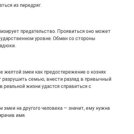
ться из передряг.
олизирует предательство. Проявиться оно может
осударственном уровне. Обман со стороны
гадюки.
е желтой змеи как предостережение о кознях
ят разрушить семью, внести разлад в привычный
о в реальной жизни удастся справиться с
 змеи на другого человека — значит, ему нужна
мрачив имя.