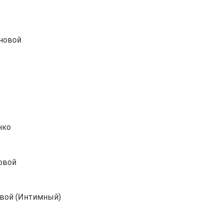
новой
нко
овой
овой (Интимный)