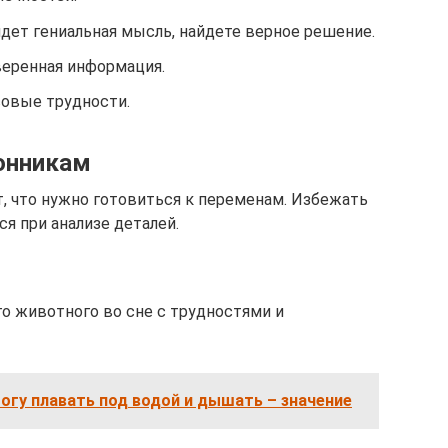
ридет гениальная мысль, найдете верное решение.
веренная информация.
совые трудности.
онникам
т, что нужно готовиться к переменам. Избежать
ся при анализе деталей.
о животного во сне с трудностями и
огу плавать под водой и дышать – значение