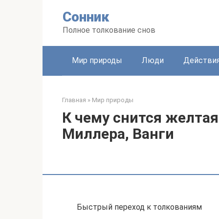
Перейти
Сонник
к
контенту
Полное толкование снов
Мир природы
Люди
Действи
Главная
»
Мир природы
К чему снится желтая
Миллера, Ванги
Быстрый переход к толкованиям