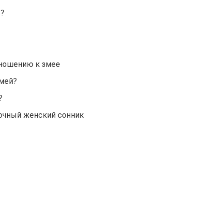
ь?
тношению к змее
змей?
?
очный женский сонник