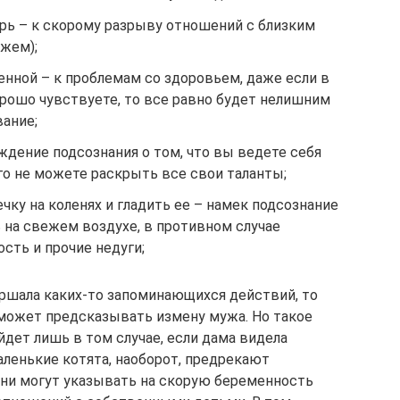
ерь – к скорому разрыву отношений с близким
ужем);
енной – к проблемам со здоровьем, даже если в
рошо чувствуете, то все равно будет нелишним
ание;
ждение подсознания о том, что вы ведете себя
го не можете раскрыть все свои таланты;
ку на коленях и гладить ее – намек подсознание
 на свежем воздухе, в противном случае
ость и прочие недуги;
ршала каких-то запоминающихся действий, то
ожет предсказывать измену мужа. Но такое
дет лишь в том случае, если дама видела
аленькие котята, наоборот, предрекают
они могут указывать на скорую беременность