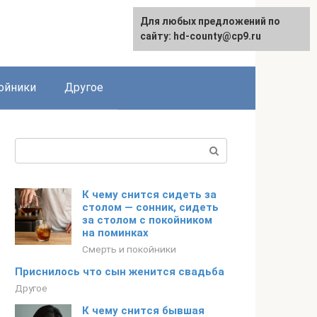
Для любых предложений по
сайту: hd-county@cp9.ru
ойники
Другое
Поиск:
К чему снится сидеть за
столом — сонник, сидеть
за столом с покойником
на поминках
Смерть и покойники
Приснилось что сын женится свадьба
Другое
К чему снится бывшая