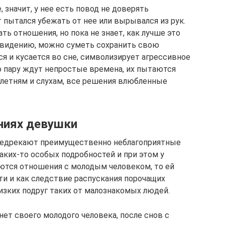
значит, у нее есть повод не доверять
т пытался убежать от нее или вырывался из рук.
ть отношения, но пока не знает, как лучше это
к видению, можно суметь сохранить свою
я и кусается во сне, символизирует агрессивное
 пару ждут непростые времена, их пытаются
плетням и слухам, все решения влюбленные
ниях девушки
редрекают преимущественно неблагоприятные
аких-то особых подробностей и при этом у
тся отношения с молодым человеком, то ей
ти и как следствие распускания порочащих
изких подруг таких от малознакомых людей.
ет своего молодого человека, после снов с