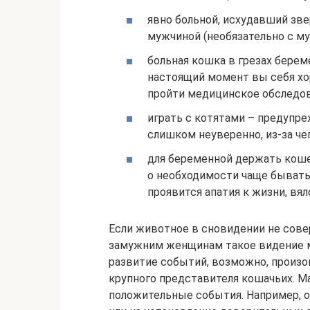
явно больной, исхудавший зв
мужчиной (необязательно с м
больная кошка в грезах берем
настоящий момент вы себя хо
пройти медицинское обследов
играть с котятами – предупре
слишком неуверенно, из-за че
для беременной держать кошеч
о необходимости чаще бывать
проявится апатия к жизни, вял
Если животное в сновидении не сове
замужним женщинам такое видение м
развитие событий, возможно, произой
крупного представителя кошачьих. М
положительные события. Например, 