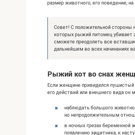
размер животного, его поведение, н
Совет! С положительной стороны 
которых рыжий питомец убивает з
сможете преодолеть все вставшие
дальнейшем во всех начинаниях ва
Рыжий кот во снах жен
Если женщине привиделся пушистый п
его действий или внешнего вида он
наблюдать большого животног
но непродолжительным отнош
в ночных грезах беременной 
появлению защитника, к насту