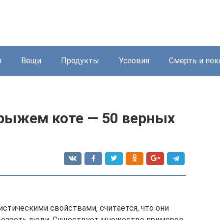
я
Вещи
Продукты
Условия
Смерть и пок
 рыжем коте — 50 верных
истическими свойствами, считается, что они
ицезреть люди. Существует множество примеров