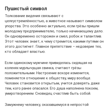
Пушистый символ
Толкование видения связывают с
целеустремлённостью, а животное называют символом
упорства. Это особенно актуально, если грёзы пришли
молодому предпринимателю, только начинающему дело.
Он одновременно осторожен и смел, робок и талантлив.
Этот человек знает, к чему стремится, какими путями он
этого достигнет. Главное препятствие – недоверие тех,
кто обладает властью.
Если одинокому мужчине привиделась сидящая на
коленях мурлычущая свинка, считают грёзы
положительными. Настроение вскоре изменится,
поменяется отношение к обществу, миру вообще.
Человек становится открытым, учится доверять даже
тем, кого ранее опасался. Его душа наполнена покоем,
умиротворением. Сновидец счастлив быть собой.
Замужнему человеку, оказавшемуся в непростой