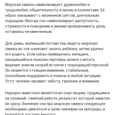
Морская свинка символизирует дружелюбие и
трудолюбие, общительность и жизнь в коллективе. Её
образ связывают с жизненной суетой, деятельным
подходом. Иногда сон символизирует распутность,
странности в поведении и умение проворачивать дела,
оставаясь незамеченным.
Для дамы, желающей потомства, видеть морскую
свинку во сне означает зачать ребёнка, затем удачно
его родить. Если грёзы привиделись женщине,
находящейся в поисках партнёра, можно считать
видение знаком скорой встречи с подходящей персоной.
Он окажется стоящим внимания, стабильным,
способным поддержать и помочь в любой ситуации.
Этот человек проявит заботу, терпение и внимание.
Нередко животное является во снах людям, трудящимся
на сложной, тяжёлой работе, результат которой заметен
не сразу. Значение сна про морскую свинку следующее:
необходимо двигаться к цели, невзирая на преграды, и
получится достичь многого.