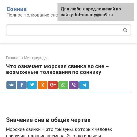
Перейти
Сонник
Для любых предложений по
к
Полное толкование снов
сайту: hd-county@cp9.ru
контенту
Поиск:
Главная
»
Мир природы
Что означает морская свинка во сне –
возможные толкования по соннику
Значение сна в общих чертах
Морские свинки – это грызуны, которых человек
приручил в давние времена. Это активные и