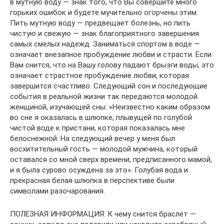
в мутную воду — знак того, что Вы совершите много
горьких ошибок и будете мучительно огорчены этим.
Пить мутную воду — предвещает болезнь, но пить
чистую и свежую — знак благоприятного завершения
самых смелых надежд. Заниматься спортом в воде —
означает внезапное пробуждение любви и страсти. Если
Вам снится, что на Вашу голову падают брызги воды, это
означает страстное пробуждение любви, которая
завершится счастливо. Следующий сон и последующие
события в реальной жизни так передаются молодой
женщиной, изучающей сны: «Неизвестно каким образом
во сне я оказалась в шлюпке, плывущей по голубой
чистой воде к пристани, которая показалась мне
белоснежной. На следующий вечер у меня был
восхитительный гость — молодой мужчина, который
оставался со мной сверх времени, предписанного мамой,
и я была сурово осуждена за это». Голубая вода и
прекрасная белая шлюпка в перспективе были
символами разочарования.
ПОЛЕЗНАЯ ИНФОРМАЦИЯ: К чему снится браслет —