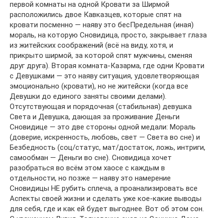
первой комнаты на одной Кровати за Ширмой
расположились двое Кавказцев, которые спят на
кровати посменно — наяву это бесПредельная (иная)
мораль, на которую Сновидица, просто, закрывает глаза
из житейских соображений (всё на виду, хотя, и
прикрыто ширмой, за которой спят мужчины, сменяя
друг друга). Вторая комната-Казарма, где одни Кровати
с Девушками — это наяву ситуация, удовлетворяющая
эмоционально (кровати), но не житейски (когда все
Девушки до единого заняты своими делами).
Отсутствующая и порядочная (стабильная) девушка
Света и Девушка, дающая за проживание Деньги
Сновидице — это две стороны одной медали: Мораль
(доверие, искренность, любовь, свет — Света во сне) и
Безбедность (соц/статус, мат/достаток, ложь, интриги,
самообман — Деньги во сне). Сновидица хочет
разобраться во всём этом хаосе с каждым в
отдельности, но позже — наяву это намерение
Сновидицы НЕ рубить сплеча, а проанализировать все
Аспекты своей жизни и сделать уже кое-какие выводы
для себя, где и как ей будет выгоднее. Вот об этом сон.