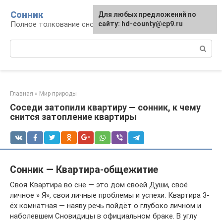
Перейти
Сонник
Для любых предложений по
к
Полное толкование снов
сайту: hd-county@cp9.ru
контенту
Поиск:
Главная
»
Мир природы
Соседи затопили квартиру — сонник, к чему
снится затопление квартиры
Сонник — Квартира-общежитие
Своя Квартира во сне — это дом своей Души, своё
личное » Я», свои личные проблемы и успехи. Квартира 3-
ёх комнатная — наяву речь пойдёт о глубоко личном и
наболевшем Сновидицы в официальном браке. В углу