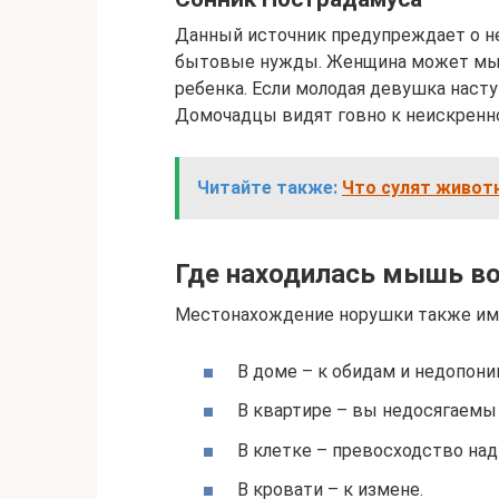
Данный источник предупреждает о не
бытовые нужды. Женщина может мы
ребенка. Если молодая девушка наст
Домочадцы видят говно к неискренно
Читайте также:
Что сулят живот
Где находилась мышь во
Местонахождение норушки также име
В доме – к обидам и недопон
В квартире – вы недосягаемы 
В клетке – превосходство над
В кровати – к измене.