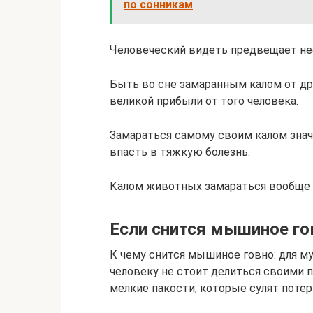
по сонникам
Человеческий видеть предвещает не
Быть во сне замаранным калом от др
великой прибыли от того человека.
Замараться самому своим калом знач
впасть в тяжкую болезнь.
Калом животных замараться вообще 
Если снится мышиное г
К чему снится мышиное говно: для м
человеку не стоит делиться своими
мелкие пакости, которые сулят поте