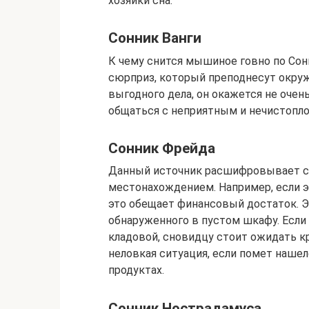
хозяйки сна.
Сонник Ванги
К чему снится мышиное говно по Сон
сюрприз, который преподнесут окр
выгодного дела, он окажется не очен
общаться с неприятным и нечистопл
Сонник Фрейда
Данный источник расшифровывает с
местонахождением. Например, если 
это обещает финансовый достаток. 
обнаруженного в пустом шкафу. Есл
кладовой, сновидцу стоит ожидать к
неловкая ситуация, если помет нашелс
продуктах.
Сонник Нострадамуса