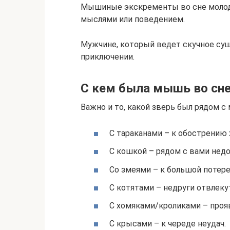
Мышиные экскременты во сне молод
мыслями или поведением.
Мужчине, который ведет скучное су
приключении.
С кем была мышь во сн
Важно и то, какой зверь был рядом 
С тараканами – к обострению 
С кошкой – рядом с вами нед
Со змеями – к большой потере
С котятами – недруги отвлекут
С хомяками/кроликами – проя
С крысами – к череде неудач.