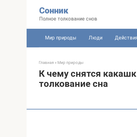
Перейти
Сонник
к
контенту
Полное толкование снов
Мир природы
Люди
Действи
Главная
»
Мир природы
К чему снятся какаш
толкование сна