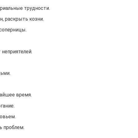
риальные трудности.
, раскрыть козни.
 соперницы.
 неприятелей.
дьми.
жайшее время.
гание.
овьем.
ь проблем.