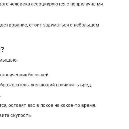
ого человека ассоциируются с неприличными
ществование, стоит задуматься о небольшом
е?
с мышью:
хронических болезней.
оброжелатель, желающий причинить вред.
.
ся, оставят вас в покое на какое-то время.
вите скупость.