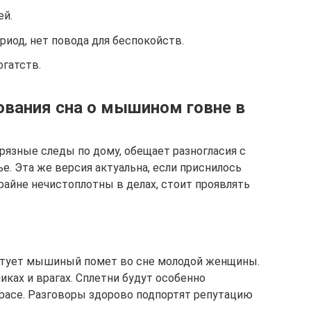
ей.
риод, нет повода для беспокойств.
огатств.
ования сна о мышином говне в
рязные следы по дому, обещает разногласия с
. Эта же версия актуальна, если приснилось
райне нечистоплотны в делах, стоит проявлять
актует мышиный помет во сне молодой женщины.
ках и врагах. Сплетни будут особенно
трасе. Разговоры здорово подпортят репутацию