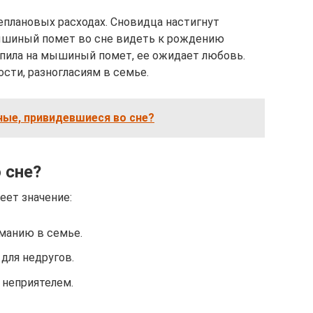
плановых расходах. Сновидца настигнут
шиный помет во сне видеть к рождению
упила на мышиный помет, ее ожидает любовь.
сти, разногласиям в семье.
ные, привидевшиеся во сне?
 сне?
ет значение:
иманию в семье.
для недругов.
 неприятелем.