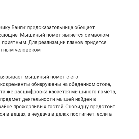
нику Ванги: предсказательница обещает
ужающие. Мышиный помет является символом
ь приятным. Для реализации планов придется
отным человеком.
вязывает мышиный помет с его
экскременты обнаружены на обеденном столе,
Эта же расшифровка касается мышиного помета,
и предмет деятельности мышей найден в
райне прожорливых гостей. Сновидцу предстоит
я в вещах, а неудача в делах постигнет, если в