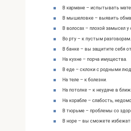
В кармане – испытывать мате
В мышеловке – выявить обман
В волосах – плохой замысел у
Во рту – к пустым разговорам.
В банке – вы защитите себя от
На кухне – порча имущества.
В еде – склоки с родными лю
На теле – к болезни.
На потолке – к неудаче в бли
На корабле – слабость, недомо
В тюрьме – проблемы со здор
В норе – вы сможете избежат