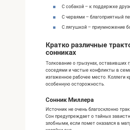
С собакой – к поддержке друз
С червями – благоприятный пе
С лягушкой – приумножение б
Кратко различные тракт
сонниках
Толкование о грызунах, оставивших г
соседями и частые конфликты в семье
изгаженное рабочее место. Коллеги к
особенную осторожность.
Сонник Миллера
Источник не очень благосклонно тр
Сон предупреждает о тайных завистни
злобными, если помет оказался в ма