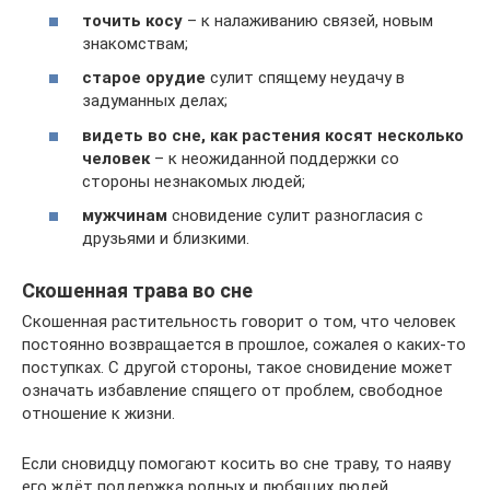
точить косу
– к налаживанию связей, новым
знакомствам;
старое орудие
сулит спящему неудачу в
задуманных делах;
видеть во сне, как растения косят несколько
человек
– к неожиданной поддержки со
стороны незнакомых людей;
мужчинам
сновидение сулит разногласия с
друзьями и близкими.
Скошенная трава во сне
Скошенная растительность говорит о том, что человек
постоянно возвращается в прошлое, сожалея о каких-то
поступках. С другой стороны, такое сновидение может
означать избавление спящего от проблем, свободное
отношение к жизни.
Если сновидцу помогают косить во сне траву, то наяву
его ждёт поддержка родных и любящих людей.