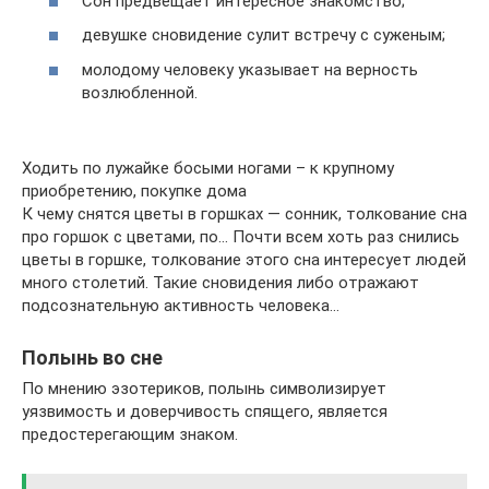
Сон предвещает интересное знакомство;
девушке сновидение сулит встречу с суженым;
молодому человеку указывает на верность
возлюбленной.
Ходить по лужайке босыми ногами – к крупному
приобретению, покупке дома
К чему снятся цветы в горшках — сонник, толкование сна
про горшок с цветами, по… Почти всем хоть раз снились
цветы в горшке, толкование этого сна интересует людей
много столетий. Такие сновидения либо отражают
подсознательную активность человека…
Полынь во сне
По мнению эзотериков, полынь символизирует
уязвимость и доверчивость спящего, является
предостерегающим знаком.