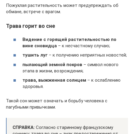
Пожухлая растительность может предупреждать об
обмане, встрече с врагом.
Трава горит во сне
Видение с горящей растительностью по
вине сновидца
– к несчастному случаю;
тушить луг
– к получению неприятных новостей;
пылающий земной покров
– символ нового
этапа в жизни, возрождения;
трава, выжженная солнцем
– к ослаблению
здоровья.
Такой сон может означать и борьбу человека с
пагубными привычками.
СПРАВКА:
Согласно старинному французскому
соннику, трава во сне – знак предостережения от