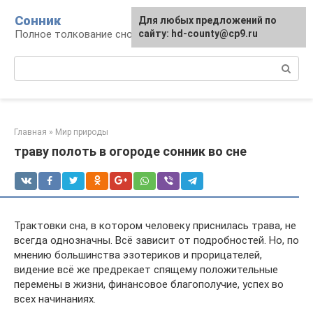
Перейти
Сонник
Для любых предложений по
к
Полное толкование снов
сайту: hd-county@cp9.ru
контенту
Поиск:
Главная
»
Мир природы
траву полоть в огороде сонник во сне
Трактовки сна, в котором человеку приснилась трава, не
всегда однозначны. Всё зависит от подробностей. Но, по
мнению большинства эзотериков и прорицателей,
видение всё же предрекает спящему положительные
перемены в жизни, финансовое благополучие, успех во
всех начинаниях.