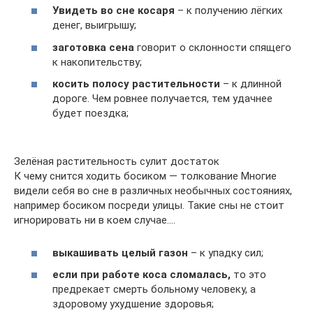
Увидеть во сне косаря
– к получению лёгких
денег, выигрышу;
заготовка сена
говорит о склонности спящего
к накопительству;
косить полосу растительности
– к длинной
дороге. Чем ровнее получается, тем удачнее
будет поездка;
Зелёная растительность сулит достаток
К чему снится ходить босиком — толкование Многие
видели себя во сне в различных необычных состояниях,
например босиком посреди улицы. Такие сны не стоит
игнорировать ни в коем случае….
выкашивать целый газон
– к упадку сил;
если при работе коса сломалась,
то это
предрекает смерть больному человеку, а
здоровому ухудшение здоровья;