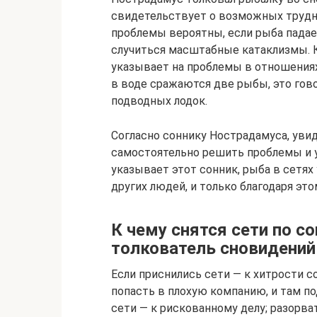
свидетельствует о возможных трудно
проблемы вероятны, если рыба падает
случиться масштабные катаклизмы. К
указывает на проблемы в отношениях
в воде сражаются две рыбы, это го
подводных лодок.
Согласно соннику Нострадамуса, уви
самостоятельно решить проблемы и 
указывает этот сонник, рыба в сетях 
других людей, и только благодаря эт
К чему снятся сети по с
толкователь сновидений
Если приснились сети — к хитрости со
попасть в плохую компанию, и там п
сети — к рискованному делу; разорва