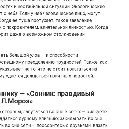
стях и нестабильной ситуации. Экологические
 с неба. Если у неё человеческое лицо, могут
огда ее туша протухает, такое заявление
 с покровителем, влиятельной личностью. Когда
ворит даже о возможном столкновении
деть большой улов — к способности
успешному преодолению трудностей. Также, как
указывает на то, что не стоит полагаться на
ому удастся дождаться приятных новостей.
оннику — «Сонник: правдивый
 Л.Мороз»
 стороны; запутаться во сне в сетях — рискуете
оддаться дурному влиянию; закидывать во сне
ть во сне сети — поссоритесь с друзьями; вязать