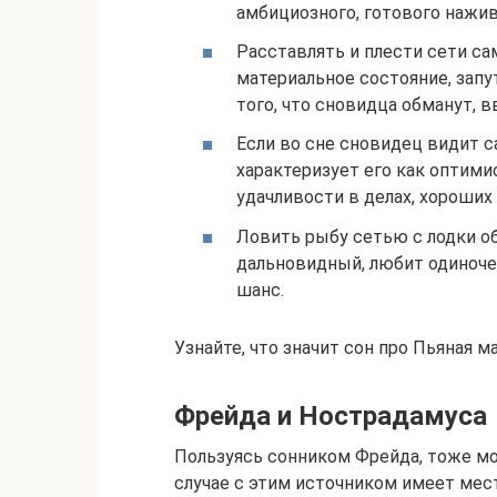
амбициозного, готового нажи
Расставлять и плести сети са
материальное состояние, запу
того, что сновидца обманут, в
Если во сне сновидец видит с
характеризует его как оптими
удачливости в делах, хороших
Ловить рыбу сетью с лодки об
дальновидный, любит одиночес
шанс.
Узнайте, что значит сон про Пьяная м
Фрейда и Нострадамуса
Пользуясь сонником Фрейда, тоже мож
случае с этим источником имеет мест