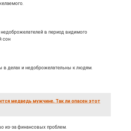
желаемого.
ы недоброжелателей в период видимого
й сон
ны в делах и недоброжелательны к людям.
нится медведь мужчине. Так ли опасен этот
о из-за финансовых проблем.