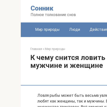
Перейти
Сонник
к
контенту
Полное толкование снов
Мир природы
Люди
Действи
Главная
»
Мир природы
К чему снится ловить
мужчине и женщине
Ловля рыбы может быть весьма увле
любят как женщины, так и мужчины. Б
множество трактовок. Всё зависит от