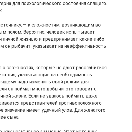
ерна для психологического состояния спящего.
к.
источнику, — к сложностям, возникающим во
м полом. Вероятно, человек испытывает
и личной жизнью и предпринимает какие-либо
ром он рыбачит, указывает на неэффективность
 о сложностях, которые не дают расслабиться
режения, указывающие на необходимость
Спящему надо изменить свой режим дня,
ли он поймал много добычи, это говорит о
чной жизни. Если не удалось поймать даже
баивается представителей противоположного
ое значение имеет удачный улов. Для женатого
ие сына.
, как негативное знамение. Этот источник