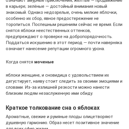
означают амурные приключения; жёлтые — продвижение
в карьере; зелёные — достойный внимания новый
знакомый. Однако недозрелые, очень мелкие яблочки,
особенно их сбор, явное предостережение не
торопиться. Поспешным решениям сейчас не время. Если
снятся яблоки неестественных оттенков,
предупреждают о проверке на добропорядочность.
Поддаться искушению в этот период — почти наверняка
означает нанесение репутации огромного урона.
Когда снятся
моченые
яблоки женщине, и сновидица с удовольствием их
дегустирует, наяву стоит следить за своими эмоциями и
словами. Из-за излишней резкости можно нанести
близким людям незаслуженную ими обиду.
Краткое толкование сна о яблоках
Ароматные, свежие и румяные плоды олицетворяют
душевную гармонию. Образ несет позитивное значение
для всех сфер жизни.