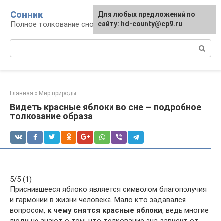
Перейти
Сонник
Для любых предложений по
к
Полное толкование снов
сайту: hd-county@cp9.ru
контенту
Поиск:
Главная
»
Мир природы
Видеть красные яблоки во сне — подробное
толкование образа
5/5 (1)
Приснившееся яблоко является символом благополучия
и гармонии в жизни человека. Мало кто задавался
вопросом,
к чему снятся красные яблоки
, ведь многие
люди не знают о том, что толкование сна зависит от