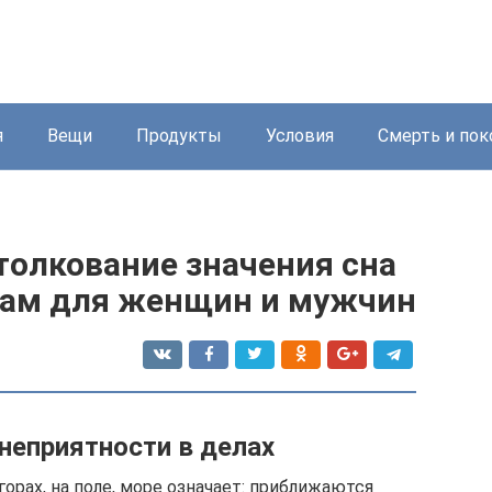
я
Вещи
Продукты
Условия
Смерть и пок
 толкование значения сна
кам для женщин и мужчин
неприятности в делах
 горах, на поле, море означает: приближаются