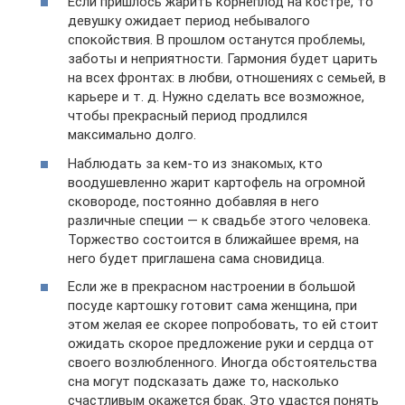
Если пришлось жарить корнеплод на костре, то
девушку ожидает период небывалого
спокойствия. В прошлом останутся проблемы,
заботы и неприятности. Гармония будет царить
на всех фронтах: в любви, отношениях с семьей, в
карьере и т. д. Нужно сделать все возможное,
чтобы прекрасный период продлился
максимально долго.
Наблюдать за кем-то из знакомых, кто
воодушевленно жарит картофель на огромной
сковороде, постоянно добавляя в него
различные специи — к свадьбе этого человека.
Торжество состоится в ближайшее время, на
него будет приглашена сама сновидица.
Если же в прекрасном настроении в большой
посуде картошку готовит сама женщина, при
этом желая ее скорее попробовать, то ей стоит
ожидать скорое предложение руки и сердца от
своего возлюбленного. Иногда обстоятельства
сна могут подсказать даже то, насколько
счастливым окажется брак. Это удастся понять