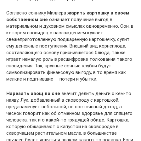
Согласно соннику Миллера
жарить картошку в своем
собственном сне
означает получение выгод в
материальном и духовном смыслах одновременно. Сон, в
котором сновидец с наслаждением кушает
свежеприготовленную поджаренную картошечку, сулит
ему денежные поступления. Внешний вид корнеплода,
составляющего основу приснившегося блюда, также
играет немалую роль в расшифровке толкования такого
сновидения. Так, крупные сочные клубни будут
символизировать финансовую выгоду, в то время как
мелкие и подгнившие — потери и убытки.
Нарезать овощ во сне
значит делить деньги с кем-то
наяву. Лук, добавленный в сковороду с картошкой,
предзнаменует небольшой, но постоянный доход, а
чеснок говорит как об отменном здоровье для спящего
человека, так и о какой-то грядущей обиде. Картошка,
которую обжаривают с капустой на сковородке в
скворчащем растительном масле, в большинстве
случаев будет являться знаком какого-то подарка. Если