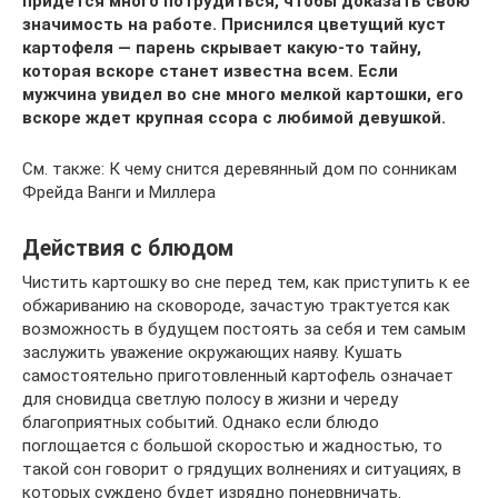
придется много потрудиться, чтобы доказать свою
значимость на работе. Приснился цветущий куст
картофеля — парень скрывает какую-то тайну,
которая вскоре станет известна всем. Если
мужчина увидел во сне много мелкой картошки, его
вскоре ждет крупная ссора с любимой девушкой.
См. также: К чему снится деревянный дом по сонникам
Фрейда Ванги и Миллера
Действия с блюдом
Чистить картошку во сне перед тем, как приступить к ее
обжариванию на сковороде, зачастую трактуется как
возможность в будущем постоять за себя и тем самым
заслужить уважение окружающих наяву. Кушать
самостоятельно приготовленный картофель означает
для сновидца светлую полосу в жизни и череду
благоприятных событий. Однако если блюдо
поглощается с большой скоростью и жадностью, то
такой сон говорит о грядущих волнениях и ситуациях, в
которых суждено будет изрядно понервничать.