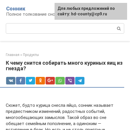
Перейти
Сонник
Для любых предложений по
к
Полное толкование снов
сайту: hd-county@cp9.ru
контенту
Поиск:
Главная
»
Продукты
К чему снится собирать много куриных яиц из
гнезда?
Сюжет, будто курица снесла яйцо, сонник называет
предвестником изменений, радостных событий,
многообещающих замыслов. Такой образ во сне
обещает семейным пополнение, а одиноким —
вступление в брак. Но есть и не столь приятные