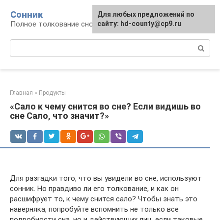
Перейти
Сонник
Для любых предложений по
к
Полное толкование снов
сайту: hd-county@cp9.ru
контенту
Поиск:
Главная
»
Продукты
«Сало к чему снится во сне? Если видишь во
сне Сало, что значит?»
Для разгадки того, что вы увидели во сне, используют
сонник. Но правдиво ли его толкование, и как он
расшифрует то, к чему снится сало? Чтобы знать это
наверняка, попробуйте вспомнить не только все
подробности сна, но и действующих лиц, если таковые