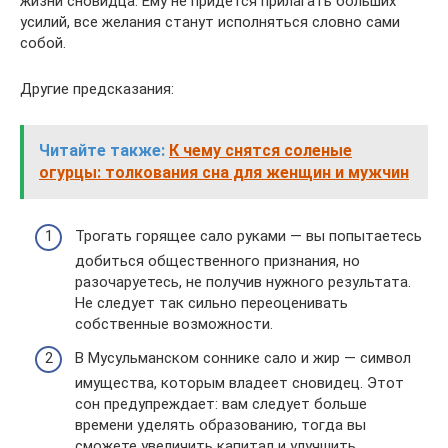
жизни сновидца. Ему не придется прилагать больших
усилий, все желания станут исполняться словно сами
собой.
Другие предсказания:
Читайте также:
К чему снятся соленые
огурцы: толкования сна для женщин и мужчин
Трогать горящее сало руками — вы попытаетесь
добиться общественного признания, но
разочаруетесь, не получив нужного результата.
Не следует так сильно переоценивать
собственные возможности.
В Мусульманском соннике сало и жир — символ
имущества, которым владеет сновидец. Этот
сон предупреждает: вам следует больше
времени уделять образованию, тогда вы
сможете увеличить капитал и улучшить