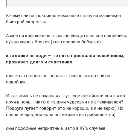
К чему снится,покойная мама везет папу на машине,на
быстрой скорости.
А мне ни капельки не страшно увидеть во сне покойника,
нужно живых боятся (так говорила бабушка).
к гадалке не ходи — тот кто приснился покойником,
проживет долго и счастливо.
mesika это понятно. но как страшно когда снится
покойник.
И так жизнь не сахарная а тут еще покойники снятся из
ночи в ночь. Никто с такими чудесами не сталкивался?
Подруга пугает говорит это не хорошо, а я не верю:) Но
после очередной ночи оптимизма не прибавляется)
сны подобные неприятные, зато в 99% случаев