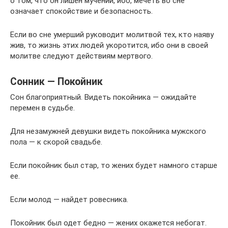
о том, что он лишен мучений, ибо, мечеть во сне
означает спокойствие и безопасность.
Если во сне умерший руководит молитвой тех, кто наяву
жив, то жизнь этих людей укоротится, ибо они в своей
молитве следуют действиям мертвого.
Сонник — Покойник
Сон благоприятный. Видеть покойника — ожидайте
перемен в судьбе.
Для незамужней девушки видеть покойника мужского
пола — к скорой свадьбе.
Если покойник был стар, то жених будет намного старше
ее.
Если молод — найдет ровесника.
Покойник был одет бедно — жених окажется небогат.