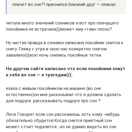
плачет во сне?! приснился близкий друг — плакал.
читала много значений сонников а вот про плачущего
покойника не встречала)))может ему «там» плохо?
Ну чистая правда в соннике написана покойник снится к
снегу. Гляжу с утра в окно нас конкретно снегом
завалило(((всю ночь снились покойные тетки.
На другом сайте написано что если покойники зовут
к себе во сне — к трагедии(((.
ехала с живым покойником на машине (во сне
естественно)он мне расказывал что я должна сделать
для подруги. рассказывать подруге про сон ?
Леся Говорят если сон расскажешь хоть кому -нибудь
обязательно сбудется.Когда снится приятный сон
может стоит поделится , но не думаю видеть во сне