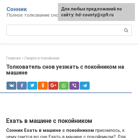
Перейти
Сонник
Для любых предложений по
к
Полное толкование снов
сайту: hd-county@cp9.ru
контенту
Поиск:
Главная
»
Смерть и покойники
Толкователь снов уезжать с покойником на
машине
Ехать в машине с покойником
Сонник Ехать в машине с покойником
приснилось, к
чему снится во сне Ехать в машине с покойником? Для