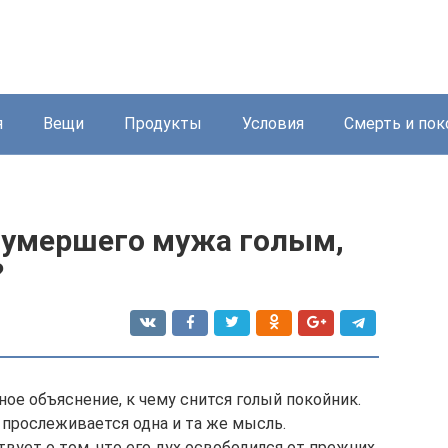
я
Вещи
Продукты
Условия
Смерть и пок
ь умершего мужа голым,
?
ое объяснение, к чему снится голый покойник.
 прослеживается одна и та же мысль.
ует о том, что его дух освободился от прежних