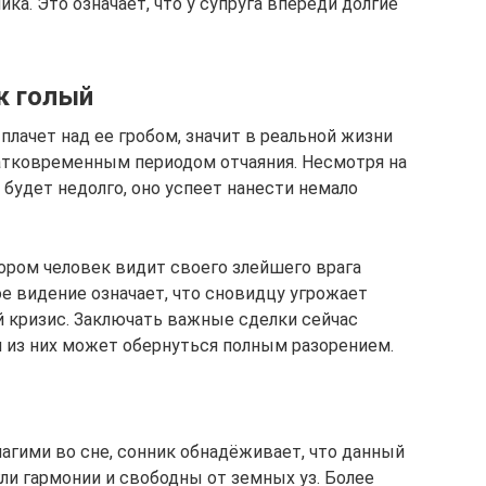
ика. Это означает, что у супруга впереди долгие
к голый
к плачет над ее гробом, значит в реальной жизни
атковременным периодом отчаяния. Несмотря на
 будет недолго, оно успеет нанести немало
ором человек видит своего злейшего врага
кое видение означает, что сновидцу угрожает
 кризис. Заключать важные сделки сейчас
я из них может обернуться полным разорением.
агими во сне, сонник обнадёживает, что данный
гли гармонии и свободны от земных уз. Более