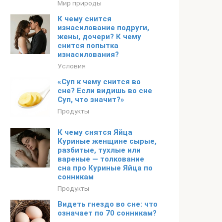
Мир природы
К чему снится
изнасилование подруги,
жены, дочери? К чему
снится попытка
изнасилования?
Условия
«Суп к чему снится во
сне? Если видишь во сне
Суп, что значит?»
Продукты
К чему снятся Яйца
Куриные женщине сырые,
разбитые, тухлые или
вареные — толкование
сна про Куриные Яйца по
сонникам
Продукты
Видеть гнездо во сне: что
означает по 70 сонникам?