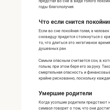
предстал во сне в виде голого покойн
годы благополучия.
Что если снится покойни
Если во сне покойная голая, а челове
сновидцу придется столкнуться с кр
то, что длиться это негативное время
душевных ран.
Самым опасным считается сон, в кот
голым, при этом беря его за руку. Та
смертельная опасность и финансовый
крайне рискованно, поскольку кажда
Умершие родители
Когда усопшие родители предстают н
символ говорит о том, что они дости