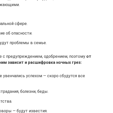
ужающими.
альной сфере.
е об опасности.
будут проблемы в семье.
е с предупреждением, одобрением, поэтому
от
ним зависит и расшифровка ночных грез:
е увенчались успехом — скоро сбудутся все
традания, болезни, беды.
тства.
оворы — будут известия.