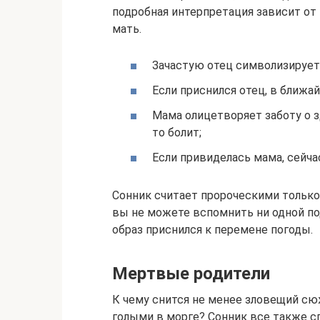
подробная интерпретация зависит от 
мать.
Зачастую отец символизирует
Если приснился отец, в ближа
Мама олицетворяет заботу о зд
то болит;
Если привиделась мама, сейча
Сонник считает пророческими только
вы не можете вспомнить ни одной под
образ приснился к перемене погоды.
Мертвые родители
К чему снится не менее зловещий сю
голыми в морге? Сонник все также сп