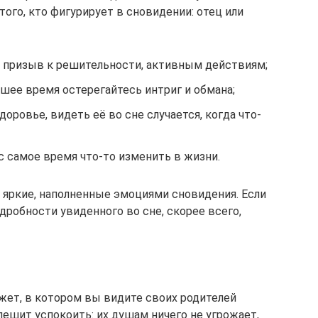
того, кто фигурирует в сновидении: отец или
 призыв к решительности, активным действиям;
йшее время остерегайтесь интриг и обмана;
оровье, видеть её во сне случается, когда что-
с самое время что-то изменить в жизни.
 яркие, наполненные эмоциями сновидения. Если
робности увиденного во сне, скорее всего,
жет, в котором вы видите своих родителей
ешит успокоить: их душам ничего не угрожает,