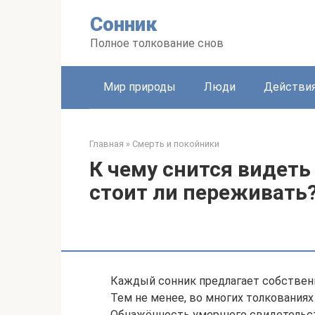
Перейти
Сонник
к
контенту
Полное толкование снов
Мир природы
Люди
Действи
Главная
»
Смерть и покойники
К чему снится видет
стоит ли переживать
Каждый сонник предлагает собственн
Тем не менее, во многих толкованиях
Обнажённость умершего свидетельств