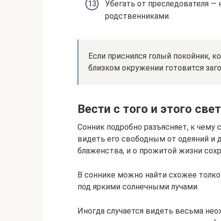
Убегать от преследователя —
родственниками.
Если приснился голый покойник, к
близком окружении готовится заг
Вести с того и этого све
Сонник подробно разъясняет, к чему 
видеть его свободным от одеяний и д
блаженства, и о прожитой жизни сох
В соннике можно найти схожее толко
под яркими солнечными лучами.
Иногда случается видеть весьма не