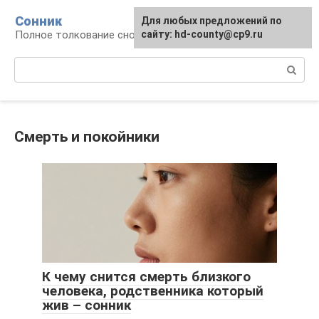
Перейти
Сонник
Для любых предложений по
к
Полное толкование снов
сайту: hd-county@cp9.ru
контенту
Поиск:
Смерть и покойники
К чему снится смерть близкого
человека, родственника который
жив – сонник