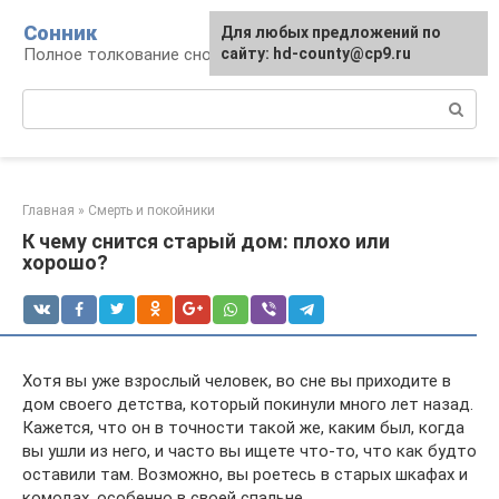
Перейти
Сонник
Для любых предложений по
к
Полное толкование снов
сайту: hd-county@cp9.ru
контенту
Поиск:
Главная
»
Смерть и покойники
К чему снится старый дом: плохо или
хорошо?
Хотя вы уже взрослый человек, во сне вы приходите в
дом своего детства, который покинули много лет назад.
Кажется, что он в точности такой же, каким был, когда
вы ушли из него, и часто вы ищете что-то, что как будто
оставили там. Возможно, вы роетесь в старых шкафах и
комодах, особенно в своей спальне.