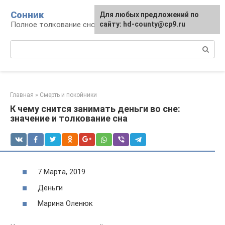
Перейти
Сонник
Для любых предложений по
к
Полное толкование снов
сайту: hd-county@cp9.ru
контенту
Поиск:
Главная
»
Смерть и покойники
К чему снится занимать деньги во сне:
значение и толкование сна
7 Марта, 2019
Деньги
Марина Оленюк