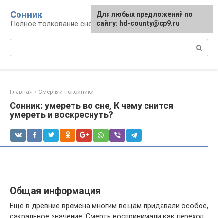
Перейти
Сонник
Для любых предложений по
к
Полное толкование снов
сайту: hd-county@cp9.ru
контенту
Поиск:
Главная
»
Смерть и покойники
Сонник: умереть во сне, К чему снится
умереть и воскреснуть?
Общая информация
Еще в древние времена многим вещам придавали особое,
сакральное значение. Смерть воспринимали как переход