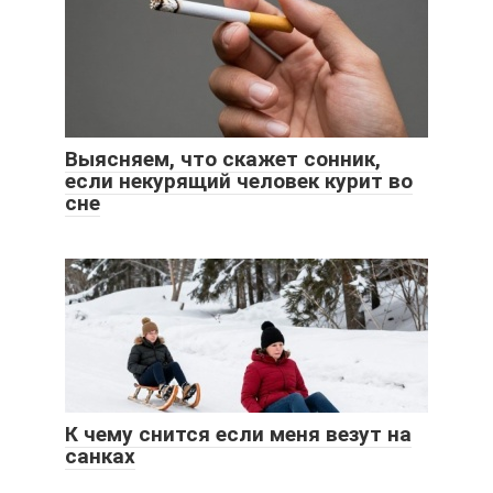
Выясняем, что скажет сонник,
если некурящий человек курит во
сне
К чему снится если меня везут на
санках