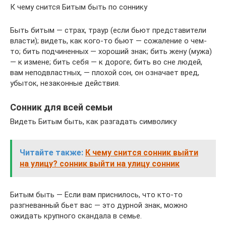
К чему снится Битым быть по соннику
Быть битым — страх, траур (если бьют представители
власти); видеть, как кого-то бьют — сожаление о чем-
то; бить подчиненных — хороший знак; бить жену (мужа)
— к измене; бить себя — к дороге; бить во сне людей,
вам неподвластных, — плохой сон, он означает вред,
убыток, незаконные действия.
Сонник для всей семьи
Видеть Битым быть, как разгадать символику
Читайте также:
К чему снится сонник выйти
на улицу? сонник выйти на улицу сонник
Битым быть — Если вам приснилось, что кто-то
разгневанный бьет вас — это дурной знак, можно
ожидать крупного скандала в семье.