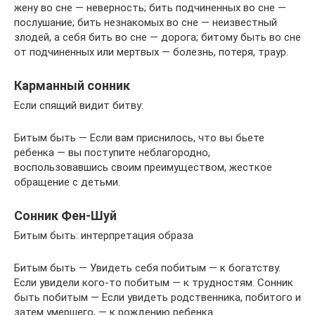
жену во сне — неверность; бить подчиненных во сне —
послушание; бить незнакомых во сне — неизвестный
злодей, а себя бить во сне — дорога; битому быть во сне
от подчиненных или мертвых — болезнь, потеря, траур.
Карманный сонник
Если спящий видит битву:
Битым быть — Если вам приснилось, что вы бьете
ребенка — вы поступите неблагородно,
воспользовавшись своим преимуществом, жесткое
обращение с детьми.
Сонник Фен-Шуй
Битым быть: интерпретация образа
Битым быть — Увидеть себя побитым — к богатству.
Если увидели кого-то побитым — к трудностям. Сонник
быть побитым — Если увидеть родственника, побитого и
затем умершего, — к рождению ребенка.