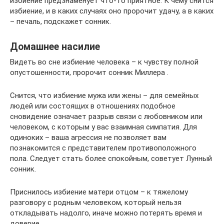
избиение предзнаменует что-то приятное. К чему снится
избиение, и в каких случаях оно пророчит удачу, а в каких
– печаль, подскажет сонник.
Домашнее насилие
Видеть во сне избиение человека – к чувству полной
опустошенности, пророчит сонник Миллера .
Снится, что избиение мужа или жены – для семейных
людей или состоящих в отношениях подобное
сновидение означает разрыв связи с любовником или
человеком, с которым у вас взаимная симпатия. Для
одиноких – ваша агрессия не позволяет вам
познакомится с представителем противоположного
пола. Следует стать более спокойным, советует Лунный
сонник.
Приснилось избиение матери отцом – к тяжелому
разговору с родным человеком, который нельзя
откладывать надолго, иначе можно потерять время и
доверие.